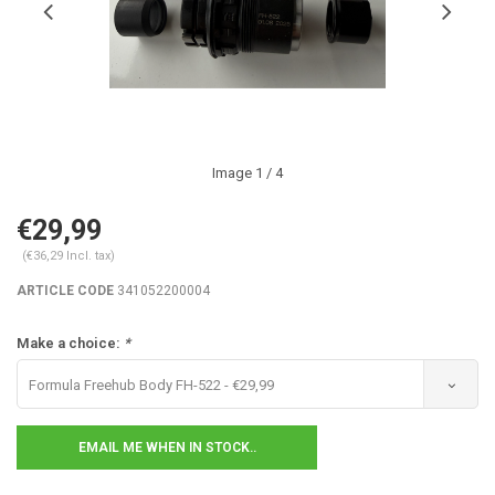
Image
1
/ 4
€29,99
(€36,29 Incl. tax)
ARTICLE CODE
341052200004
Make a choice:
*
Formula Freehub Body FH-522 - €29,99
EMAIL ME WHEN IN STOCK..