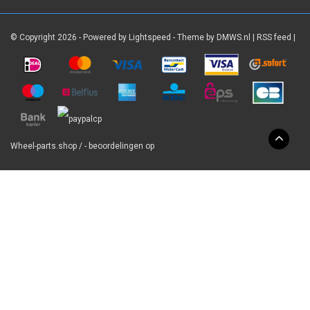
© Copyright 2026 - Powered by
Lightspeed
- Theme by
DMWS.nl
|
RSS feed
|
Wheel-parts.shop
/
-
beoordelingen op