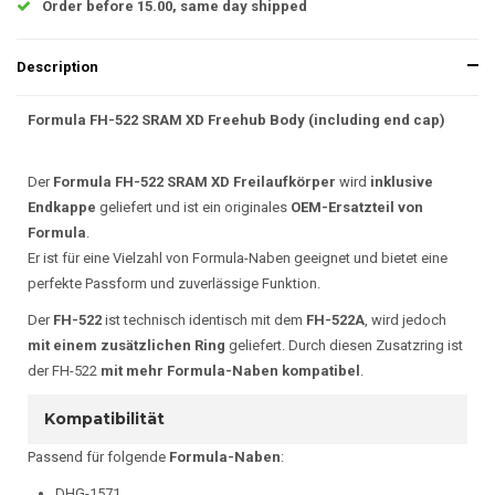
Order before 15.00, same day shipped
Description
Formula FH-522 SRAM XD Freehub Body (including end cap)
Der
Formula FH-522 SRAM XD Freilaufkörper
wird
inklusive
Endkappe
geliefert und ist ein originales
OEM-Ersatzteil von
Formula
.
Er ist für eine Vielzahl von Formula-Naben geeignet und bietet eine
perfekte Passform und zuverlässige Funktion.
Der
FH-522
ist technisch identisch mit dem
FH-522A
, wird jedoch
mit einem zusätzlichen Ring
geliefert. Durch diesen Zusatzring ist
der FH-522
mit mehr Formula-Naben kompatibel
.
Kompatibilität
Passend für folgende
Formula-Naben
:
DHG-1571