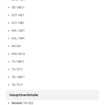
EB-14811
ECT-1421
ECT-1481
EHL-1421
EHL-1481
RX-361
RXC-421S
TC-14811
TC-7211
TD-14811
TD-7211
Hauptmerkmale
Modell:
FH-522