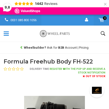
×
1442
Reviews
9,8
0
0031 085 800 1056
Wheelbuilder?
Ask for
B2B
Account | Pricing
Formula Freehub Body FH-522
DELIVERY TIME
REGISTER WITH THE POP UP AND RECEIVE A
STOCK NOTIFICATION
OUT OF STOCK