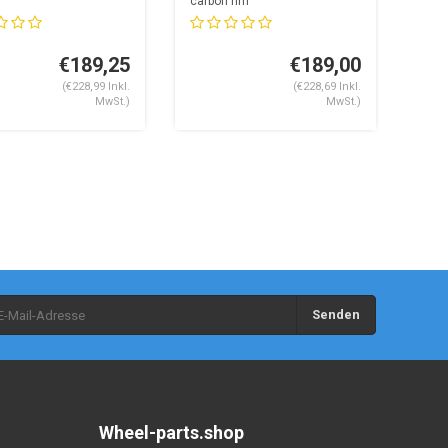
carbon rim
8 Speichenlöcher
24 spoke holes
€189,25
€189,00
(€228,99 Inkl.
(€228,69 Inkl.
MwSt.)
MwSt.)
Senden
Wheel-parts.shop