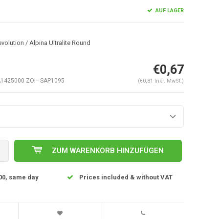
AUF LAGER
volution / Alpina Ultralite Round
€0,67
1425000 ZOI-- SAP1095
(€0,81 Inkl. MwSt.)
Abbildung vergrößern
ZUM WARENKORB HINZUFÜGEN
00, same day
Prices included & without VAT