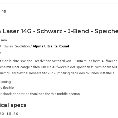
ung
 Laser 14G - Schwarz - J-Bend - Speich
,0 mm
DT Swiss Revolution /
Alpina Ultralite Round
m
t eine leichte Speiche.
Der d√ºnne Mittelteil von 1,5 mm muss beim Aufbau d
iche mit einer Zange halten, um ein Aufwickeln der Speichen zu verhindern.Nur
ernd Sehr flexibel Bessere Sto√üd√§mpfung dank des d√ºnnen Mittelteils
lasting
y flexible
er shock absorption thanks to the thin middle section
cal specs
2.0 - 1.5 - 2.0