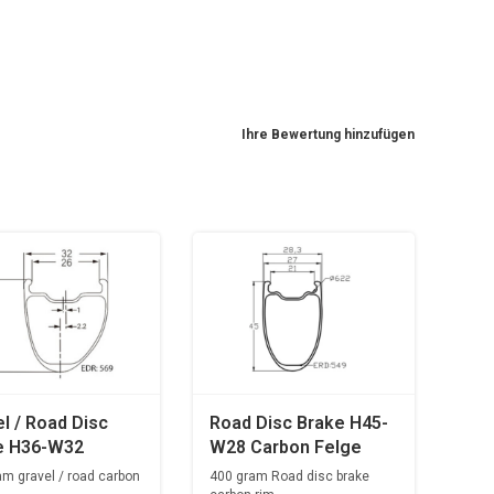
Ihre Bewertung hinzufügen
l / Road Disc
Road Disc Brake H45-
e H36-W32
W28 Carbon Felge
on Felge
am gravel / road carbon
400 gram Road disc brake