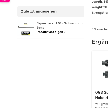
Length
: 1
Weight
: 28
Zuletzt angesehen
Strength o
Sapim Laser 14G - Schwarz - J-
Bend
0
Sterne, ba
Produkt anzeigen
Ergän
OGS Su
Hubse
268 gram 