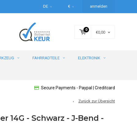
DE
€
anmelden
0
€0,00
RKZEUG
FAHRRADTEILE
ELEKTRONIK
Secure Payments - Paypal | Creditcard
Zurück zur Übersicht
r 14G - Schwarz - J-Bend -