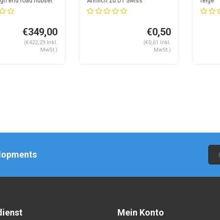
gh end road hubset
Ähnlich zu DT Swiss
felge
Competition Race / Sapi...
24 & 2
€349,00
€0,50
(€422,29 Inkl.
(€0,61 Inkl.
MwSt.)
MwSt.)
elopments
ienst
Mein Konto