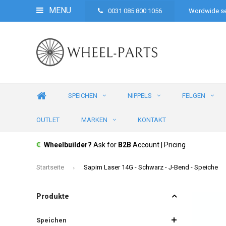
MENU
0031 085 800 1056
Wordwide se
SPEICHEN
NIPPELS
FELGEN
OUTLET
MARKEN
KONTAKT
Wheelbuilder?
Ask for
B2B
Account | Pricing
Startseite
Sapim Laser 14G - Schwarz - J-Bend - Speiche
Produkte
Speichen