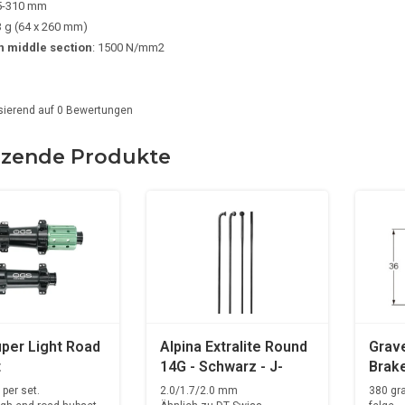
45-310 mm
3 g (64 x 260 mm)
n middle section
: 1500 N/mm2
sierend auf
0
Bewertungen
zende Produkte
per Light Road
Alpina Extralite Round
Grave
t
14G - Schwarz - J-
Brak
Bend
Carb
per set.
2.0/1.7/2.0 mm
380 gr