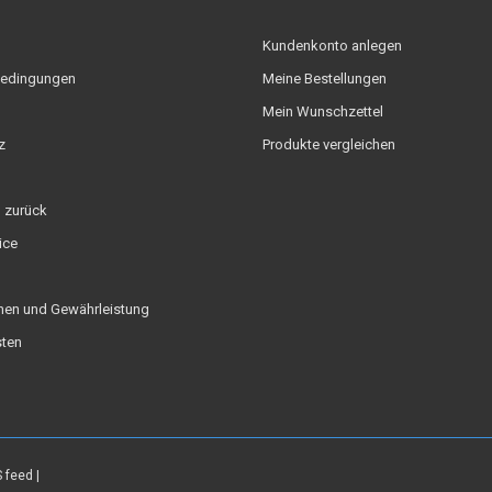
Kundenkonto anlegen
edingungen
Meine Bestellungen
Mein Wunschzettel
z
Produkte vergleichen
 zurück
ice
nen und Gewährleistung
ten
 feed
|