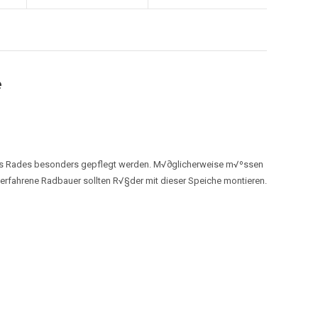
e
es Rades besonders gepflegt werden. M√∂glicherweise m√ºssen
 erfahrene Radbauer sollten R√§der mit dieser Speiche montieren.