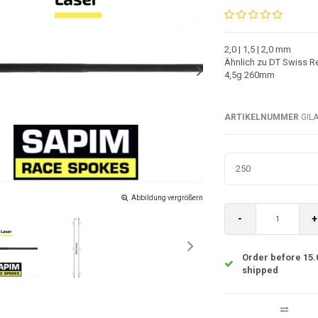
2,0 | 1,5 | 2,0 mm
Ähnlich zu DT Swiss Re
4,5g 260mm
ARTIKELNUMMER
GILA
250
Abbildung vergrößern
-
+
Order before 15.
shipped