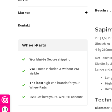
Beschreib
Marken
Kontakt
Sapim
2,0 | 1,5 | 2
Ähnlich zu 
Wheel-Parts
4,5g 260m
Der Laser is
Worldwide
Secure shipping
Sie die Spe
VAT
Prices included & without VAT
Lange andau
visible
Long
The best
high-end brands for your
Highl
Wheel-Parts
Bett
B2B
Get here your OWN B2B account
Techni
Diameter
: 
9,8