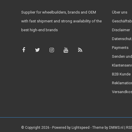
Supplier for wheelbuilders, brands and OEM
Über uns
with fast shipment and strong availability of the
Geschäftsb
best high-end brands
Disclaimer
Datenschut
Payments
Senden und
Klantenserv
B2B Kunde
Reklamatio
Versandkos
© Copyright 2026 - Powered by
Lightspeed
- Theme by
DMWS.nl
|
RSS