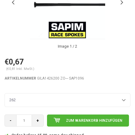
Image
1
/ 2
€0,67
(€0,81 Inkl. MwSt.)
ARTIKELNUMMER
GILA1426200 ZO--- SAP1096
262
-
+
ZUM WARENKORB HINZUFÜGEN