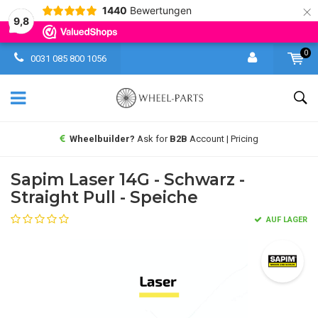
×
1440
Bewertungen
9,8
0
0031 085 800 1056
Wheelbuilder?
Ask for
B2B
Account | Pricing
Sapim Laser 14G - Schwarz -
Straight Pull - Speiche
AUF LAGER