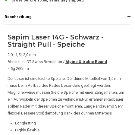
Order before 15.00, same day shipped
Beschreibung
Sapim Laser 14G - Schwarz -
Straight Pull - Speiche
2,0 | 1,5 | 2,0 mm
Ähnlich zu DT Swiss Revolution /
Alpina Ultralite Round
4,5g 260mm
Der Laser ist eine leichte Speiche.
Der dünne Mittelteil von 1,5 mm
muss beim Aufbau des Rades besonders gepflegt werden.
Möglicherweise müssen Sie die Speiche mit einer Zange halten, um
ein Aufwickeln der Speichen zu verhindern.Nur erfahrene Radbauer
sollten Räder mit dieser Speiche montieren.
Lange andauernd Sehr
flexibel Bessere Stoßdämpfung dank des dünnen Mittelteils
Longlasting
Highly flexible