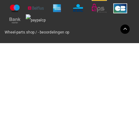
Wheel-parts.shop
/
-
beoordelingen op