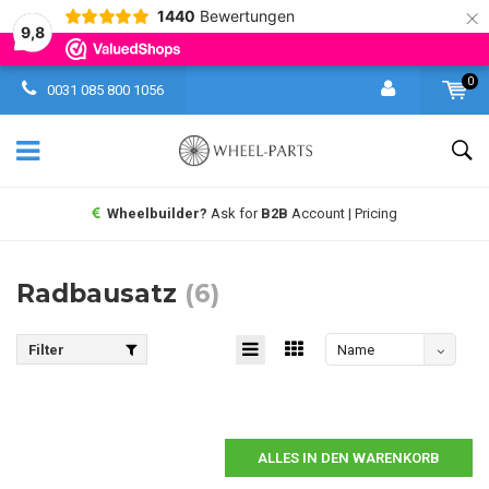
×
1440
Bewertungen
9,8
0
0031 085 800 1056
Wheelbuilder?
Ask for
B2B
Account | Pricing
Radbausatz
(6)
Filter
Name
absteigend
ALLES IN DEN WARENKORB