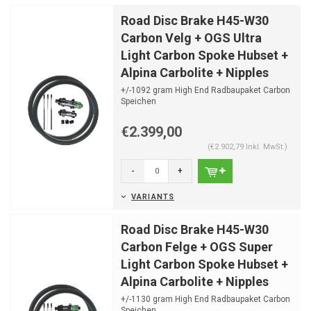
Road Disc Brake H45-W30
Carbon Velg + OGS Ultra
Light Carbon Spoke Hubset +
Alpina Carbolite + Nipples
+/-1092 gram High End Radbaupaket Carbon
Speichen
Optimale Speichenlängen bereits berechnet
Die N...
€2.399,00
(€2.902,79 Inkl. MwSt.)
-
+
VARIANTS
Road Disc Brake H45-W30
Carbon Felge + OGS Super
Light Carbon Spoke Hubset +
Alpina Carbolite + Nipples
+/-1130 gram High End Radbaupaket Carbon
Speichen