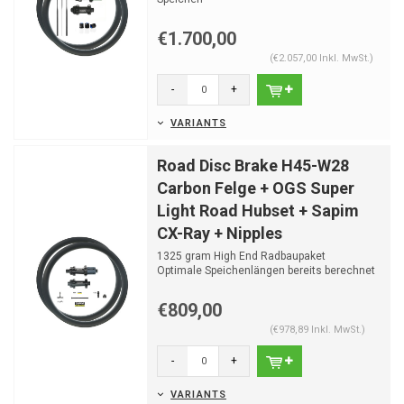
Optimale Speichenlängen bereits berechnet
Die N...
€1.700,00
(€2.057,00 Inkl. MwSt.)
-
+
VARIANTS
Road Disc Brake H45-W28
Carbon Felge + OGS Super
Light Road Hubset + Sapim
CX-Ray + Nipples
1325 gram High End Radbaupaket
Optimale Speichenlängen bereits berechnet
€809,00
(€978,89 Inkl. MwSt.)
-
+
VARIANTS