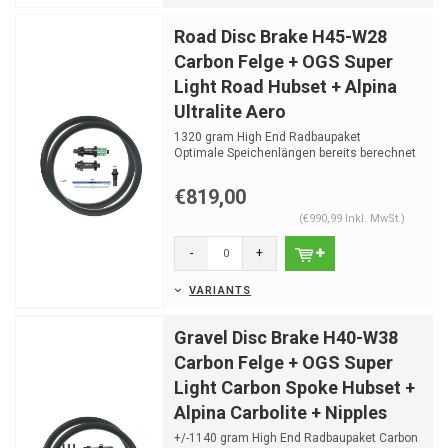
Road Disc Brake H45-W28
Carbon Felge + OGS Super
Light Road Hubset + Alpina
Ultralite Aero
1320 gram High End Radbaupaket
Optimale Speichenlängen bereits berechnet
€819,00
(€990,99 Inkl. MwSt.)
-
+
VARIANTS
Gravel Disc Brake H40-W38
Carbon Felge + OGS Super
Light Carbon Spoke Hubset +
Alpina Carbolite + Nipples
+/-1140 gram High End Radbaupaket Carbon