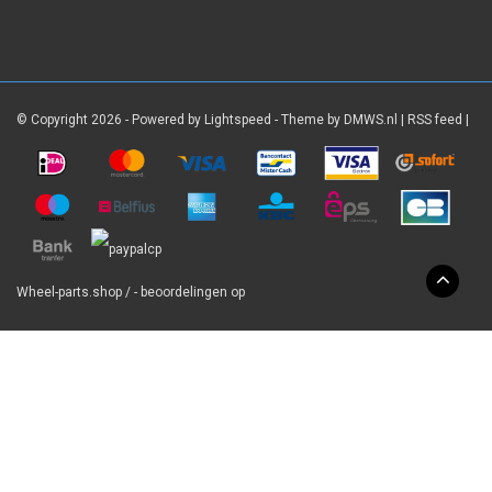
© Copyright 2026 - Powered by
Lightspeed
- Theme by
DMWS.nl
|
RSS feed
|
Wheel-parts.shop
/
-
beoordelingen op