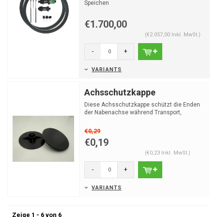
Speichen
Optimale Speichenlängen bereits berechnet
Die N...
€1.700,00
(€2.057,00 Inkl. MwSt.)
-
+
VARIANTS
Achsschutzkappe
Diese Achsschutzkappe schützt die Enden
der Nabenachse während Transport,
Lagerung und Montage. Si...
€0,29
€0,19
(€0,23 Inkl. MwSt.)
-
+
VARIANTS
Zeige 1 - 6 von 6