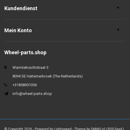
Kundendienst
Mein Konto
Wheel-parts.shop
Warmtekrachtstraat 3
8094 SE Hattemerbroek (The Netherlands)
+31858001056
info@wheel-parts.shop
© Copyright 2026 - Powered by
Lightspeed
- Theme by
DMWS.nl
|
RSS feed
|