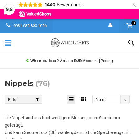
×
1440
Bewertungen
9,8
0
0031 085 800 1056
Same day shipping UPS
worldwide
Nippels
(76)
Filter
Name
absteigend
Die Nippel sind aus hochwertigem Messing oder Aluminium
gefertigt.
Und kann Secure Lock (SL) wählen, dann ist die Speiche enger in