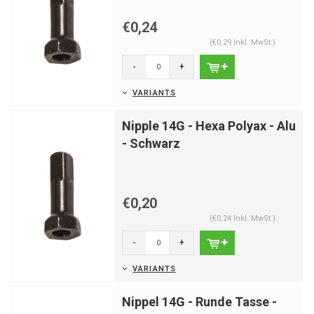
€0,24
(€0,29 Inkl. MwSt.)
-
+
VARIANTS
Nipple 14G - Hexa Polyax - Alu
- Schwarz
€0,20
(€0,24 Inkl. MwSt.)
-
+
VARIANTS
Nippel 14G - Runde Tasse -