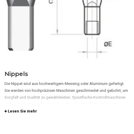
Nippels
Die Nippel sind aus hochwertigem Messing oder Aluminium gefertigt.
Sie werden von hochpräzisen Maschinen geschmiedet und gebohrt, um
Sorgfalt und Qualität zu gewährleisten. Spezifische Kontrollmaschinen
stellen die Qualität jedes Nippels sicher. Die Oberflächenbehandlung
erfolgt durch sorgfältig ausgewählte Partner von Sapim.
Lesen Sie mehr