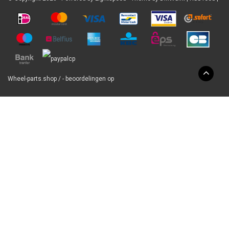
Wheel-parts.shop
/
-
beoordelingen op