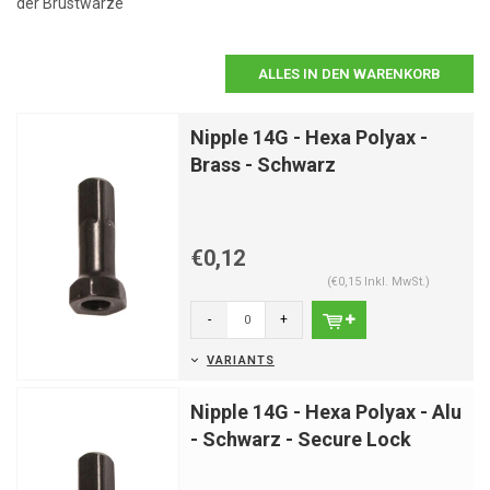
der Brustwarze
ALLES IN DEN WARENKORB
Nipple 14G - Hexa Polyax -
Brass - Schwarz
€0,12
(€0,15 Inkl. MwSt.)
-
+
VARIANTS
Nipple 14G - Hexa Polyax - Alu
- Schwarz - Secure Lock