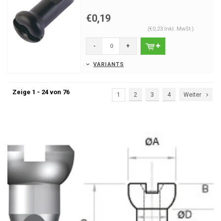
€0,19
(€0,23 Inkl. MwSt.)
-
+
VARIANTS
Zeige 1 - 24 von 76
1
2
3
4
Weiter