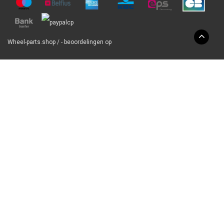
Wheel-parts.shop
/
-
beoordelingen op