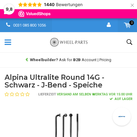
×
1440
Bewertungen
9,8
0
0031 085 800 1056
Wheelbuilder?
Ask for
B2B
Account | Pricing
Alpina Ultralite Round 14G -
Schwarz - J-Bend - Speiche
LIEFERZEIT
VERSAND AM SELBEN WERKTAG VOR 15:00 UHR
AUF LAGER