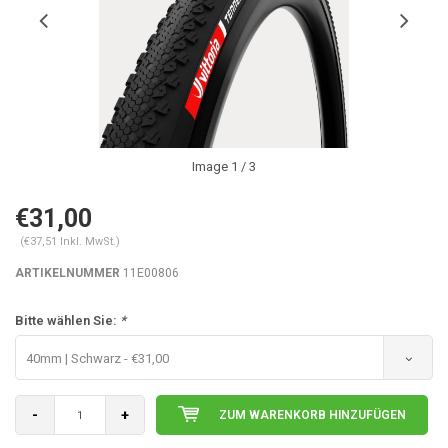
Image
1
/ 3
€31,00
(€37,51 Inkl. MwSt.)
ARTIKELNUMMER
11E00806
Bitte wählen Sie:
*
40mm | Schwarz - €31,00
-
+
ZUM WARENKORB HINZUFÜGEN