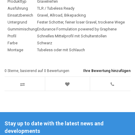
Produkttyp
Gravelreifen
Ausführung
TLR / Tubeless Ready
Einsatzbereich
Gravel, Allroad, Bikepacking
Untergrund
Fester Schotter, feiner loser Gravel, trockene Wege
Gummimischung
Endurance Formulation powered by Graphene
Profil
Schnelles Mittelprofil mit Schulterstollen
Farbe
Schwarz
Montage
Tubeless oder mit Schlauch
0
Sterne, basierend auf
0
Bewertungen
Ihre Bewertung hinzufügen
Stay up to date with the latest news and
developments