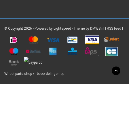
© Copyright 2026 - Powered by
Lightspeed
- Theme by
DMWS.nl
|
RSS feed
|
Wheel-parts.shop
/
-
beoordelingen op