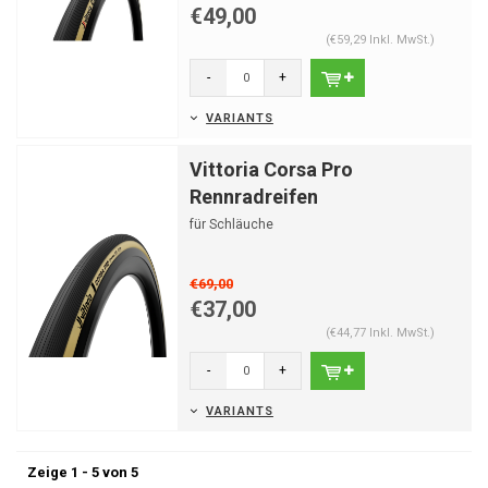
€49,00
(€59,29 Inkl. MwSt.)
-
+
VARIANTS
Vittoria Corsa Pro
Rennradreifen
für Schläuche
€69,00
€37,00
(€44,77 Inkl. MwSt.)
-
+
VARIANTS
Zeige 1 - 5 von 5