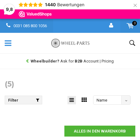
×
1440
Bewertungen
9,8
0
0031 085 800 1056
Wheelbuilder?
Ask for
B2B
Account | Pricing
(5)
Filter
Name
absteigend
ALLES IN DEN WARENKORB