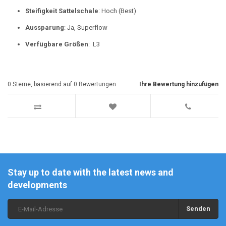
Steifigkeit Sattelschale
: Hoch (Best)
Aussparung
: Ja, Superflow
Verfügbare Größen
: L3
0
Sterne, basierend auf
0
Bewertungen
Ihre Bewertung hinzufügen
Stay up to date with the latest news and
developments
Senden