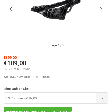
Image
1
/ 5
€399,00
€189,00
(€228,69 Inkl. MwSt.)
ARTIKELNUMMER
041A924RC0001
Bitte wählen Sie:
*
L3 | 145mm - €189,00