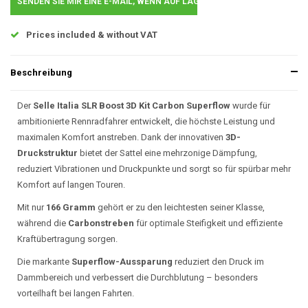
SENDEN SIE MIR EINE E-MAIL, WENN AUF LAGER..
Order before 15.00, same day shipped
Beschreibung
Der
Selle Italia SLR Boost 3D Kit Carbon Superflow
wurde für
ambitionierte Rennradfahrer entwickelt, die höchste Leistung und
maximalen Komfort anstreben. Dank der innovativen
3D-
Druckstruktur
bietet der Sattel eine mehrzonige Dämpfung,
reduziert Vibrationen und Druckpunkte und sorgt so für spürbar mehr
Komfort auf langen Touren.
Mit nur
166 Gramm
gehört er zu den leichtesten seiner Klasse,
während die
Carbonstreben
für optimale Steifigkeit und effiziente
Kraftübertragung sorgen.
Die markante
Superflow-Aussparung
reduziert den Druck im
Dammbereich und verbessert die Durchblutung – besonders
vorteilhaft bei langen Fahrten.