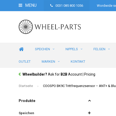
MENU
0031 085 800 1056
Wordwide se
SPEICHEN
NIPPELS
FELGEN
OUTLET
MARKEN
KONTAKT
Wheelbuilder?
Ask for
B2B
Account | Pricing
Startseite
COOSPO BK9C Trittfrequenzsensor – ANT+ & B
Produkte
Speichen