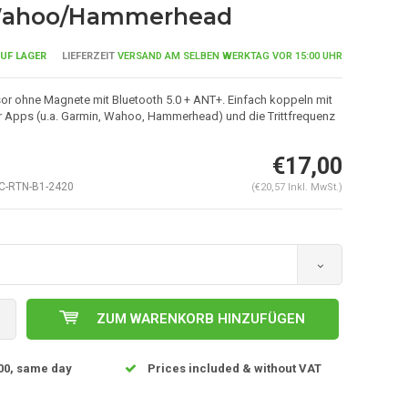
Wahoo/Hammerhead
UF LAGER
LIEFERZEIT
VERSAND AM SELBEN WERKTAG VOR 15:00 UHR
or ohne Magnete mit Bluetooth 5.0 + ANT+. Einfach koppeln mit
 Apps (u.a. Garmin, Wahoo, Hammerhead) und die Trittfrequenz
€17,00
-RTN-B1-2420
(€20,57 Inkl. MwSt.)
Abbildung vergrößern
ZUM WARENKORB HINZUFÜGEN
00, same day
Prices included & without VAT