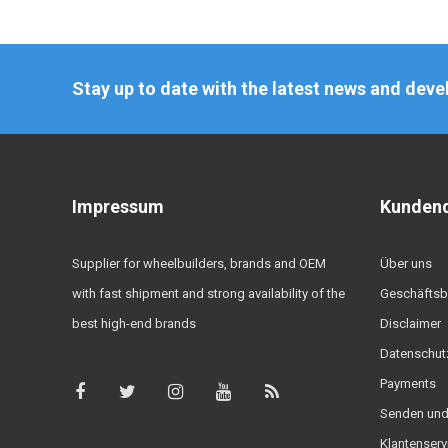
Stay up to date with the latest news and dev
Impressum
Kundend
Supplier for wheelbuilders, brands and OEM
Über uns
with fast shipment and strong availability of the
Geschäftsb
best high-end brands
Disclaimer
Datenschut
Payments
Senden und
Klantenserv