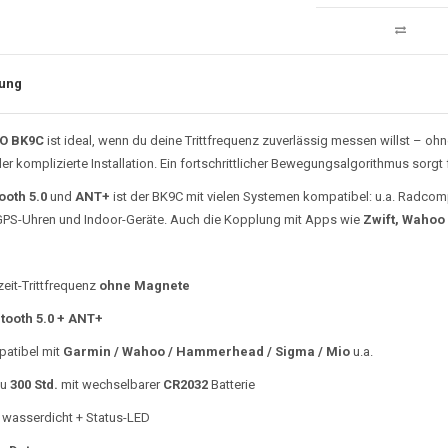
ung
O BK9C
ist ideal, wenn du deine Trittfrequenz zuverlässig messen willst – o
r komplizierte Installation. Ein fortschrittlicher Bewegungsalgorithmus sorgt
ooth 5.0
und
ANT+
ist der BK9C mit vielen Systemen kompatibel: u.a. Radco
PS-Uhren und Indoor-Geräte. Auch die Kopplung mit Apps wie
Zwift, Wahoo 
zeit-Trittfrequenz
ohne Magnete
tooth 5.0 + ANT+
atibel mit
Garmin / Wahoo / Hammerhead / Sigma / Mio
u.a.
zu
300 Std.
mit wechselbarer
CR2032
Batterie
wasserdicht + Status-LED