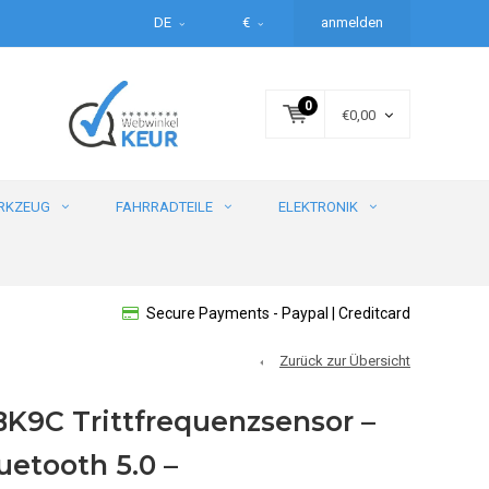
DE
€
anmelden
0
€0,00
RKZEUG
FAHRRADTEILE
ELEKTRONIK
Secure Payments - Paypal | Creditcard
Zurück zur Übersicht
9C Trittfrequenzsensor –
uetooth 5.0 –