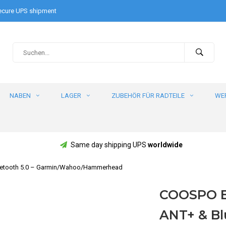
cure UPS shipment
NABEN
LAGER
ZUBEHÖR FÜR RADTEILE
WE
Same day shipping UPS
worldwide
luetooth 5.0 – Garmin/Wahoo/Hammerhead
COOSPO BK
ANT+ & Bl