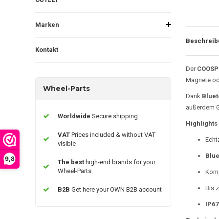
Marken
Beschreib
Kontakt
Der
COOSP
Magnete ode
Wheel-Parts
Dank
Bluet
außerdem G
Worldwide
Secure shipping
Highlights
VAT
Prices included & without VAT
Echt
visible
Blue
9,8
The best
high-end brands for your
Wheel-Parts
Komp
Bis 
B2B
Get here your OWN B2B account
IP67