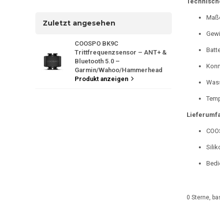
Technisch
Maß
Zuletzt angesehen
Gewi
COOSPO BK9C
Batte
Trittfrequenzsensor – ANT+ &
Bluetooth 5.0 –
Konn
Garmin/Wahoo/Hammerhead
Produkt anzeigen
Wass
Temp
Lieferumf
COOS
Sili
Bedi
0
Sterne, ba