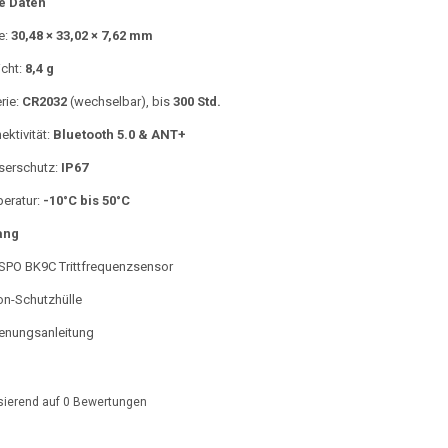
e Daten
e:
30,48 × 33,02 × 7,62 mm
cht:
8,4 g
rie:
CR2032
(wechselbar), bis
300 Std.
ektivität:
Bluetooth 5.0 & ANT+
erschutz:
IP67
eratur:
-10°C bis 50°C
ang
PO BK9C Trittfrequenzsensor
kon-Schutzhülle
enungsanleitung
sierend auf
0
Bewertungen