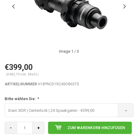
Image
1
/ 3
€399,00
(€482,79 Inkl. MwSt.)
ARTIKELNUMMER
H18PNCD1R24SO8607S
Bitte wählen Sie:
*
Sram XDR | Centerlock | 24 Spaakgaten - €399,00
-
+
ZUM WARENKORB HINZUFÜGEN