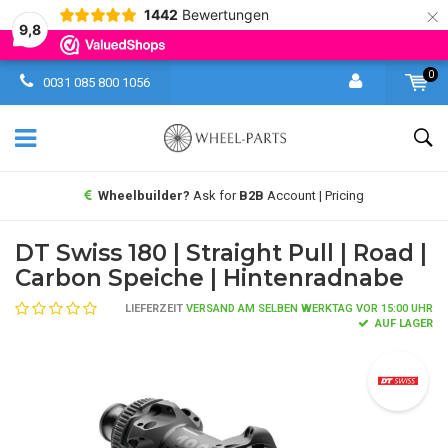
×
1442
Bewertungen
9,8
0
0031 085 800 1056
Wheelbuilder?
Ask for
B2B
Account | Pricing
DT Swiss 180 | Straight Pull | Road |
Carbon Speiche | Hintenradnabe
LIEFERZEIT
VERSAND AM SELBEN WERKTAG VOR 15:00 UHR
AUF LAGER