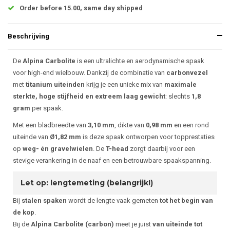
Order before 15.00, same day shipped
Beschrijving
De
Alpina Carbolite
is een ultralichte en aerodynamische spaak
voor high-end wielbouw. Dankzij de combinatie van
carbonvezel
met
titanium uiteinden
krijg je een unieke mix van
maximale
sterkte, hoge stijfheid en extreem laag gewicht
: slechts
1,8
gram
per spaak.
Met een bladbreedte van
3,10 mm
, dikte van
0,98 mm
en een rond
uiteinde van
Ø1,82 mm
is deze spaak ontworpen voor topprestaties
op
weg- én gravelwielen
. De
T-head
zorgt daarbij voor een
stevige verankering in de naaf en een betrouwbare spaakspanning.
Let op: lengtemeting (belangrijk!)
Bij
stalen spaken
wordt de lengte vaak gemeten
tot het begin van
de kop
.
Bij de
Alpina Carbolite (carbon)
meet je juist
van uiteinde tot