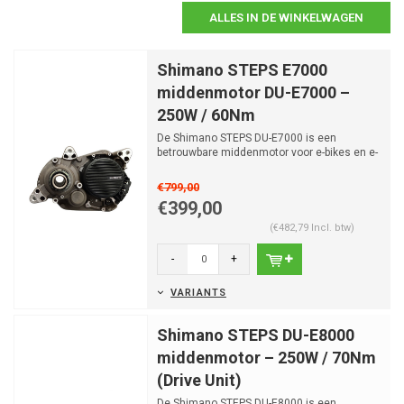
ALLES IN DE WINKELWAGEN
Shimano STEPS E7000
middenmotor DU-E7000 –
250W / 60Nm
De Shimano STEPS DU-E7000 is een
betrouwbare middenmotor voor e-bikes en e-
MTB’s met een natuurlij...
€799,00
€399,00
(€482,79 Incl. btw)
-
+
VARIANTS
Shimano STEPS DU-E8000
middenmotor – 250W / 70Nm
(Drive Unit)
De Shimano STEPS DU-E8000 is een