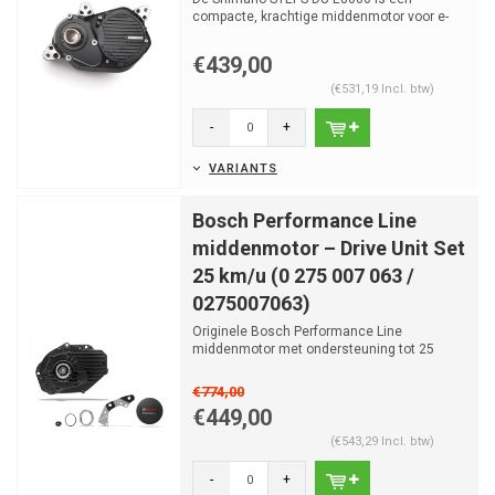
compacte, krachtige middenmotor voor e-
MTB en sportieve trekking e-...
€439,00
(€531,19 Incl. btw)
-
+
VARIANTS
Bosch Performance Line
middenmotor – Drive Unit Set
25 km/u (0 275 007 063 /
0275007063)
Originele Bosch Performance Line
middenmotor met ondersteuning tot 25
km/u. Bedoeld als 1-op-1 verva...
€774,00
€449,00
(€543,29 Incl. btw)
-
+