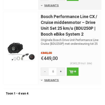
VARIANTS
Bosch Performance Line CX /
Cruise middenmotor – Drive
Unit Set 25 km/u (BDU250P |
Bosch eBike System 2
Originele Bosch Drive Unit Performance Line
Cruise (BDU250P) met ondersteuning tot 25
km/u. Alleen b...
€840,00
€449,00
(€543,29 Incl. btw)
-
+
VARIANTS
Toon 1 - 4 van 4