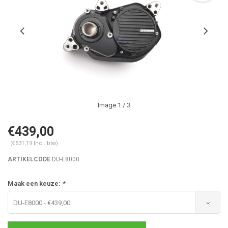
Image
1
/ 3
€439,00
(€531,19 Incl. btw)
ARTIKELCODE
DU-E8000
Maak een keuze:
*
DU-E8000 - €439,00