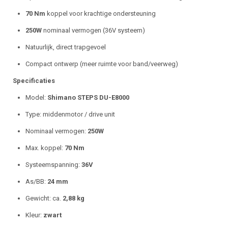
70 Nm
koppel voor krachtige ondersteuning
250W
nominaal vermogen (36V systeem)
Natuurlijk, direct trapgevoel
Compact ontwerp (meer ruimte voor band/veerweg)
Specificaties
Model:
Shimano STEPS DU-E8000
Type: middenmotor / drive unit
Nominaal vermogen:
250W
Max. koppel:
70 Nm
Systeemspanning:
36V
As/BB:
24 mm
Gewicht: ca.
2,88 kg
Kleur:
zwart