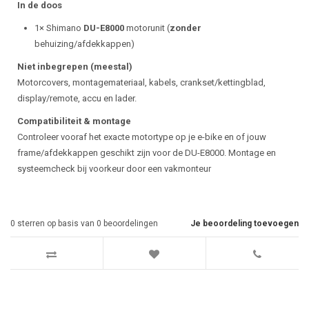
In de doos
1× Shimano
DU-E8000
motorunit (
zonder
behuizing/afdekkappen)
Niet inbegrepen (meestal)
Motorcovers, montagemateriaal, kabels, crankset/kettingblad,
display/remote, accu en lader.
Compatibiliteit & montage
Controleer vooraf het exacte motortype op je e-bike en of jouw
frame/afdekkappen geschikt zijn voor de DU-E8000. Montage en
systeemcheck bij voorkeur door een vakmonteur
0
sterren op basis van
0
beoordelingen
Je beoordeling toevoegen