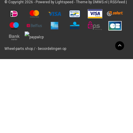
© Copyright 2026 - Powered by
Lightspeed
- Theme by
DMWS.nl
|
RSS-feed
|
Wheel-parts.shop
/
-
beoordelingen op