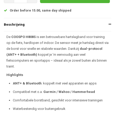
Order before 15.00, same day shipped
Beschrijving
De
COOSPO H808S
is een betrouwbare hartslagband voor training
op de fiets, hardlopen of indoor. De sensor meet je hartslag direct via
de borst voor snelle en stabiele waarden. Dankzij
dual-protocol
(ANT+ + Bluetooth)
koppel je ’m eenvoudig aan veel
fietscomputers en sportapps – ideaal als je zowel buiten als binnen
traint.
Highlights
ANT+ & Bluetooth
: koppelt met veel apparaten en apps
Compatibel met o.a.
Garmin / Wahoo / Hammerhead
Comfortabele borstband, geschikt voor intensieve trainingen
Waterbestendig voor buitengebruik