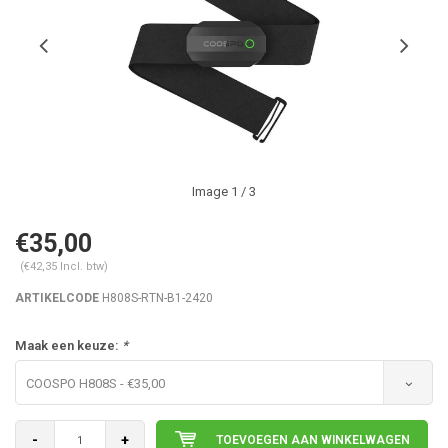
Image
1
/ 3
€35,00
(€42,35 Incl. btw)
ARTIKELCODE
H808S-RTN-B1-2420
Maak een keuze:
*
COOSPO H808S - €35,00
-
+
TOEVOEGEN AAN WINKELWAGEN