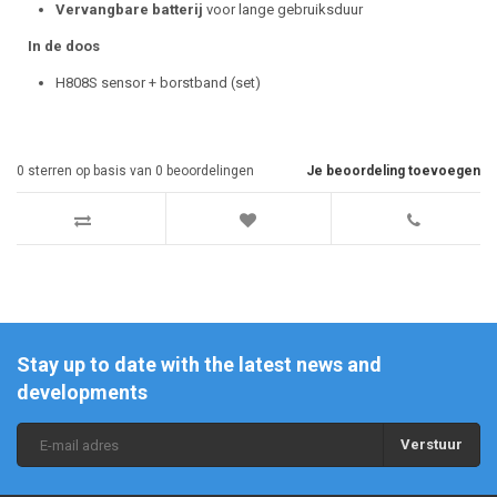
Vervangbare batterij
voor lange gebruiksduur
In de doos
H808S sensor + borstband (set)
0
sterren op basis van
0
beoordelingen
Je beoordeling toevoegen
Stay up to date with the latest news and
developments
Verstuur