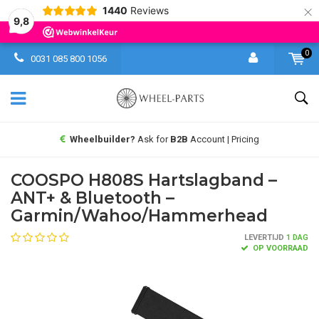
×
1440
Reviews
9,8
0
0031 085 800 1056
Wheelbuilder?
Ask for
B2B
Account | Pricing
COOSPO H808S Hartslagband –
ANT+ & Bluetooth –
Garmin/Wahoo/Hammerhead
LEVERTIJD
1 DAG
OP VOORRAAD