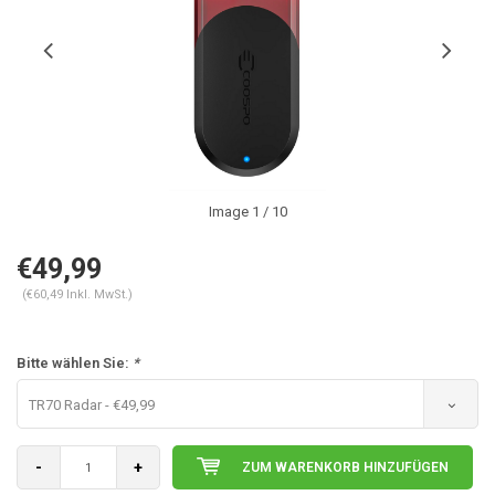
Image
1
/ 10
€49,99
(€60,49 Inkl. MwSt.)
Bitte wählen Sie:
*
TR70 Radar - €49,99
-
+
ZUM WARENKORB HINZUFÜGEN