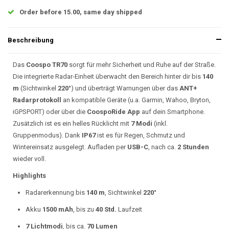
Order before 15.00, same day shipped
Beschreibung
Das
Coospo TR70
sorgt für mehr Sicherheit und Ruhe auf der Straße.
Die integrierte Radar-Einheit überwacht den Bereich hinter dir bis
140
m
(Sichtwinkel
220°
) und überträgt Warnungen über das
ANT+
Radarprotokoll
an kompatible Geräte (u.a. Garmin, Wahoo, Bryton,
iGPSPORT) oder über die
CoospoRide App
auf dein Smartphone.
Zusätzlich ist es ein helles Rücklicht mit
7 Modi
(inkl.
Gruppenmodus). Dank
IP67
ist es für Regen, Schmutz und
Wintereinsatz ausgelegt. Aufladen per
USB-C
, nach ca.
2 Stunden
wieder voll.
Highlights
Radarerkennung bis
140 m
, Sichtwinkel
220°
Akku
1500 mAh
, bis zu
40 Std.
Laufzeit
7 Lichtmodi
, bis ca.
70 Lumen