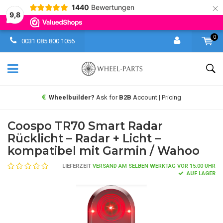
×
1440
Bewertungen
9,8
0
0031 085 800 1056
Wheelbuilder?
Ask for
B2B
Account | Pricing
Coospo TR70 Smart Radar
Rücklicht – Radar + Licht –
kompatibel mit Garmin / Wahoo
LIEFERZEIT
VERSAND AM SELBEN WERKTAG VOR 15:00 UHR
AUF LAGER