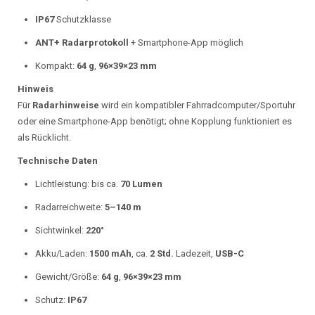
IP67
Schutzklasse
ANT+ Radarprotokoll
+ Smartphone-App möglich
Kompakt:
64 g
,
96×39×23 mm
Hinweis
Für
Radarhinweise
wird ein kompatibler Fahrradcomputer/Sportuhr
oder eine Smartphone-App benötigt; ohne Kopplung funktioniert es
als Rücklicht.
Technische Daten
Lichtleistung: bis ca.
70 Lumen
Radarreichweite:
5–140 m
Sichtwinkel:
220°
Akku/Laden:
1500 mAh
, ca.
2 Std.
Ladezeit,
USB-C
Gewicht/Größe:
64 g
,
96×39×23 mm
Schutz:
IP67