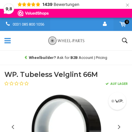
×
1439
Bewertungen
9,8
0
0031 085 800 1056
Wheelbuilder?
Ask for
B2B
Account | Pricing
WP. Tubeless Velglint 66M
AUF LAGER