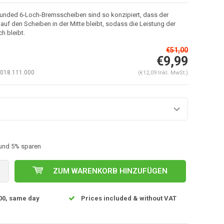
ounded 6-Loch-Bremsscheiben sind so konzipiert, dass der
f den Scheiben in der Mitte bleibt, sodass die Leistung der
h bleibt.
€51,00
€9,99
018.111.000
(€12,09 Inkl. MwSt.)
 und 5% sparen
ZUM WARENKORB HINZUFÜGEN
00, same day
Prices included & without VAT