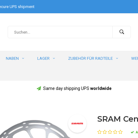
cure UPS shipment
NABEN
LAGER
ZUBEHÖR FÜR RADTEILE
WE
Same day shipping UPS
worldwide
SRAM Cent
A