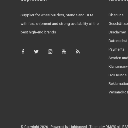
Supplier for wheelbuilders, brands and OEM
Über uns
with fast shipment and strong availability of the
Geschäftsb
best high-end brands
Disclaimer
Datenschut
Payments
Senden und
Klantenserv
B2B Kunde
Reklamatio
Versandkos
© Copyright 2026 - Powered by
Lightspeed
- Theme by
DMWS.nl
|
RSS