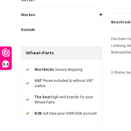
Marken
Beschreib
Kontakt
Die Sram Ce
Leistung de
Bremsscheib
Wheel-Parts
9,8
Worldwide
Secure shipping
0
Sterne, ba
VAT
Prices included & without VAT
visible
The best
high-end brands for your
Wheel-Parts
B2B
Get here your OWN B2B account