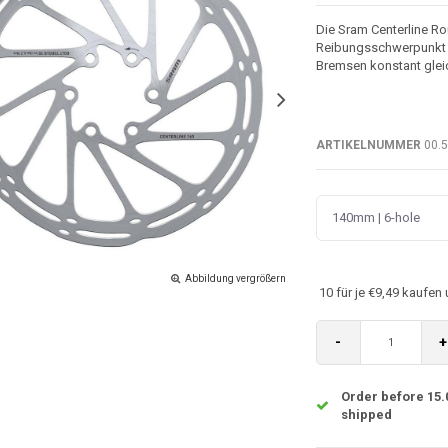
Die Sram Centerline R
Reibungsschwerpunkt au
Bremsen konstant gleic
ARTIKELNUMMER
00.5
140mm | 6-hole
Abbildung vergrößern
10 für je €9,49 kaufen
-
+
Order before 15.
shipped