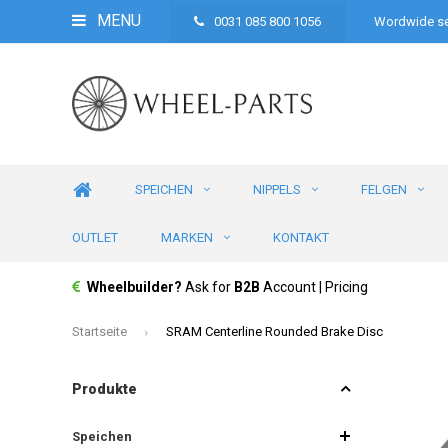
MENU
0031 085 800 1056
Wordwide se
SPEICHEN
NIPPELS
FELGEN
OUTLET
MARKEN
KONTAKT
Wheelbuilder?
Ask for
B2B
Account | Pricing
Startseite
SRAM Centerline Rounded Brake Disc
Produkte
Speichen