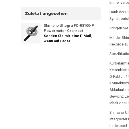
Immer verb
Dank der Bl
Zuletzt angesehen
Synchronisi
Shimano Ultegra FC-R8100-P
Bringen Sie 
Powermeter Crankset
Senden Sie mir eine E-Mail,
Mit der Shi
wenn auf Lager..
Rekorde zu 
Spezifikati
Kurbelarml
Kettenblatt
Q-Faktor: 
Konnektivit
Akkulaufzei
Gewicht: Lei
Inhalt des 
Shimano Ult
Integrierte
Ladekabel