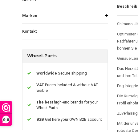
Beschreib
Marken
Shimano Ult
Kontakt
Optimieren 
Radfahrer u
können Sie I
Wheel-Parts
Genaue Le
Das Herzstü
Worldwide
Secure shipping
und Ihre Tr
VAT
Prices included & without VAT
Eng integri
visible
Die Kurbelg
The best
high-end brands for your
Profil erhöh
Wheel-Parts
Zuverlässig
B2B
Get here your OWN B2B account
9,8
Mit der unv
robuste Des