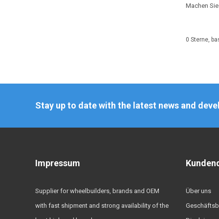
Machen Sie 
0
Sterne, ba
Stay up to date with the latest news and dev
Impressum
Kundend
Supplier for wheelbuilders, brands and OEM
Über uns
with fast shipment and strong availability of the
Geschäftsb