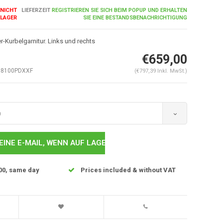
NICHT
LIEFERZEIT
REGISTRIEREN SIE SICH BEIM POPUP UND ERHALTEN
 LAGER
SIE EINE BESTANDSBENACHRICHTIGUNG
-Kurbelgarnitur. Links und rechts
€659,00
R8100PDXXF
(€797,39 Inkl. MwSt.)
0
EINE E-MAIL, WENN AUF LAGER..
00, same day
Prices included & without VAT