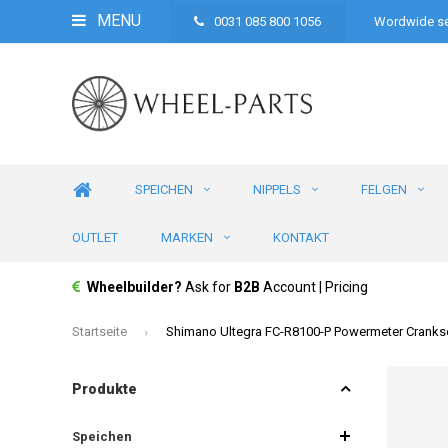
MENU
0031 085 800 1056
Wordwide se
SPEICHEN
NIPPELS
FELGEN
OUTLET
MARKEN
KONTAKT
Wheelbuilder?
Ask for
B2B
Account | Pricing
Startseite
Shimano Ultegra FC-R8100-P Powermeter Cranks
Produkte
Speichen