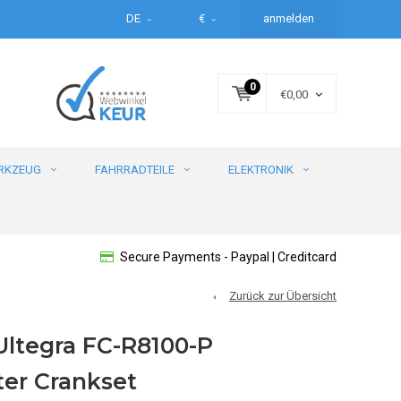
DE
€
anmelden
0
€0,00
RKZEUG
FAHRRADTEILE
ELEKTRONIK
Secure Payments - Paypal | Creditcard
Zurück zur Übersicht
ltegra FC-R8100-P
er Crankset