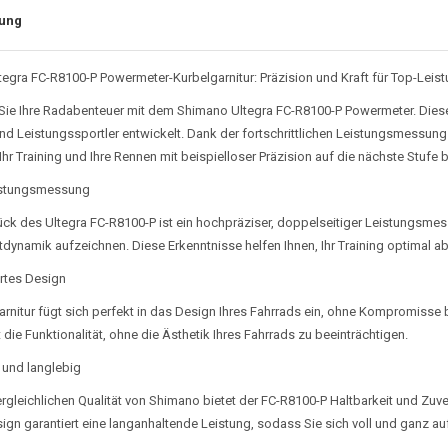
ung
egra FC-R8100-P Powermeter-Kurbelgarnitur: Präzision und Kraft für Top-Leis
Sie Ihre Radabenteuer mit dem Shimano Ultegra FC-R8100-P Powermeter. Diese 
nd Leistungssportler entwickelt. Dank der fortschrittlichen Leistungsmessun
hr Training und Ihre Rennen mit beispielloser Präzision auf die nächste Stufe b
istungsmessung
ck des Ultegra FC-R8100-P ist ein hochpräziser, doppelseitiger Leistungsmess
ittdynamik aufzeichnen. Diese Erkenntnisse helfen Ihnen, Ihr Training optimal
ertes Design
arnitur fügt sich perfekt in das Design Ihres Fahrrads ein, ohne Kompromisse
t die Funktionalität, ohne die Ästhetik Ihres Fahrrads zu beeinträchtigen.
 und langlebig
ergleichlichen Qualität von Shimano bietet der FC-R8100-P Haltbarkeit und Zuv
ign garantiert eine langanhaltende Leistung, sodass Sie sich voll und ganz auf