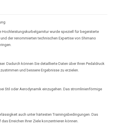
tung
Hochleistungskurbelgarnitur wurde speziell für begeisterte
g und der renommierten technischen Expertise von Shimano
ringen.
er. Dadurch können Sie detaillierte Daten über Ihren Pedaldruck
 abzustimmen und bessere Ergebnisse zu erzielen.
 bei Stil oder Aerodynamik einzugehen. Das stromlinienförmige
erlässigkeit auch unter härtesten Trainingsbedingungen. Das
 das Erreichen Ihrer Ziele konzentrieren können.