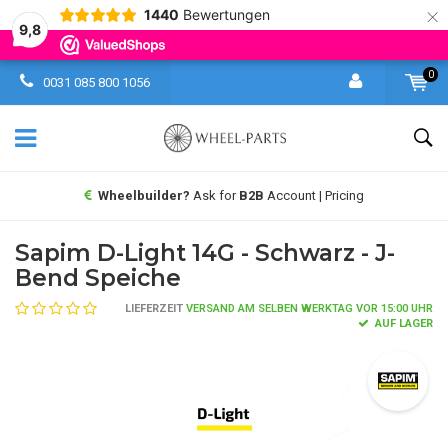
×
1440
Bewertungen
9,8
0
0031 085 800 1056
Wheelbuilder?
Ask for
B2B
Account | Pricing
Sapim D-Light 14G - Schwarz - J-
Bend Speiche
LIEFERZEIT
VERSAND AM SELBEN WERKTAG VOR 15:00 UHR
AUF LAGER