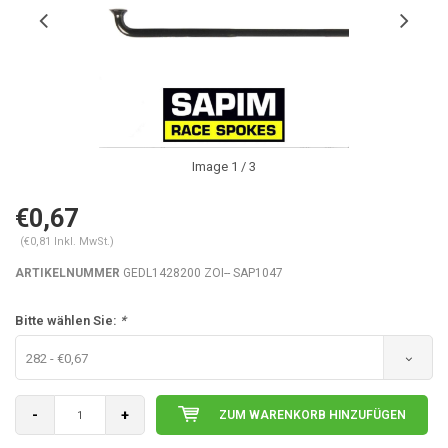
Image
1
/ 3
€0,67
(€0,81 Inkl. MwSt.)
ARTIKELNUMMER
GEDL1428200 ZOI-- SAP1047
Bitte wählen Sie:
*
282 - €0,67
-
+
ZUM WARENKORB HINZUFÜGEN