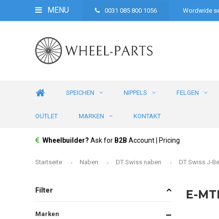
MENU
0031 085 800 1056
Wordwide se
SPEICHEN
NIPPELS
FELGEN
OUTLET
MARKEN
KONTAKT
Wheelbuilder?
Ask for
B2B
Account | Pricing
Startseite
Naben
DT Swiss naben
DT Swiss J-B
Filter
E-M
Marken