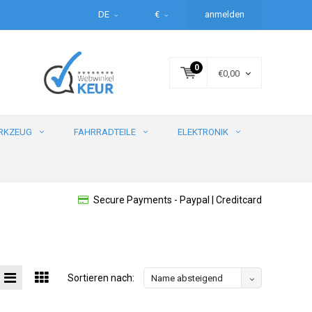
DE
€
anmelden
0
€0,00
RKZEUG
FAHRRADTEILE
ELEKTRONIK
Secure Payments - Paypal | Creditcard
Sortieren nach:
Name absteigend