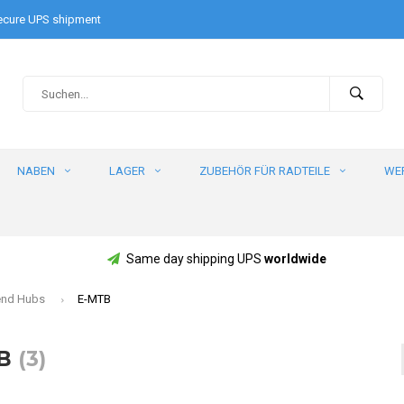
cure UPS shipment
NABEN
LAGER
ZUBEHÖR FÜR RADTEILE
WE
Same day shipping UPS
worldwide
end Hubs
E-MTB
TB
(3)