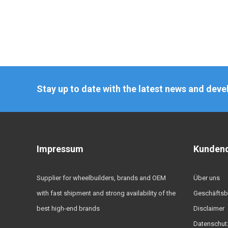
Stay up to date with the latest news and dev
Impressum
Kundend
Supplier for wheelbuilders, brands and OEM
Über uns
with fast shipment and strong availability of the
Geschäftsb
best high-end brands
Disclaimer
Datenschut