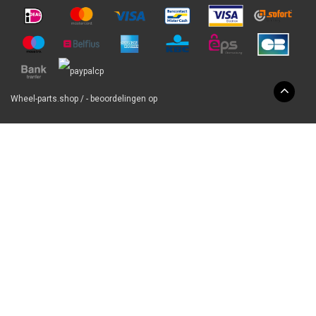
Wheel-parts.shop
/
-
beoordelingen op