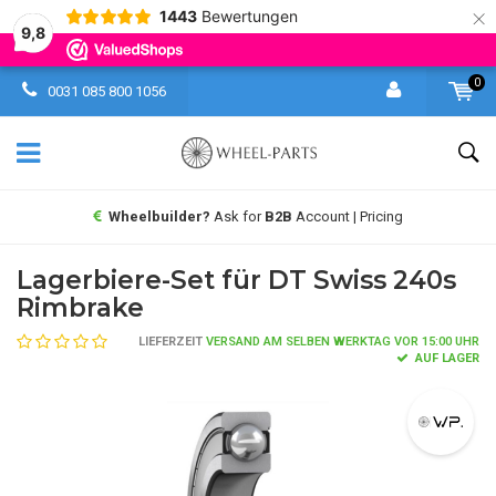
×
1443
Bewertungen
9,8
0
0031 085 800 1056
Wheelbuilder?
Ask for
B2B
Account | Pricing
Lagerbiere-Set für DT Swiss 240s
Rimbrake
LIEFERZEIT
VERSAND AM SELBEN WERKTAG VOR 15:00 UHR
AUF LAGER