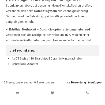
✔
Hervorragende Zuverlässigkeit
– Im Gegensatz zu
Sperrklinkennaben, bei denen nur kleine Kontaktflächen greifen,
verzahnen sich beim
Ratchet System
alle Zähne gleichzeitig.
Dadurch wird die Belastung gleichmäßiger verteilt und die
Langlebigkeit erhöht.
✔
Erhöhte Steifigkeit
– Durch die
optimierte Lagerabstand
verbessert sich die Steifigkeit der Nabe um
15 %
, was zu einer
effizienteren Kraftübertragung und besseren Performance führt.
Lieferumfang:
1x DT Swiss 180 Straightpull Ceramic Hinterradnabe
Centerlock-Adapter
0
Sterne, basierend auf
0
Bewertungen
Ihre Bewertung hinzufügen