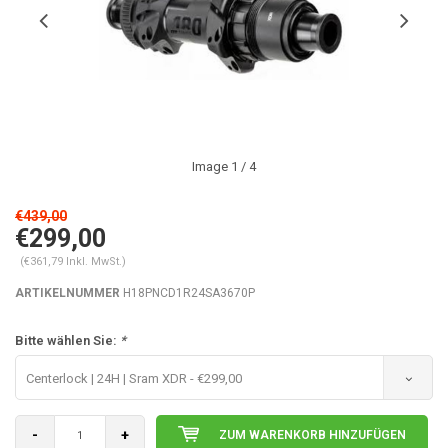
Image
1
/ 4
€439,00
€299,00
(€361,79 Inkl. MwSt.)
ARTIKELNUMMER
H18PNCD1R24SA3670P
Bitte wählen Sie:
*
Centerlock | 24H | Sram XDR - €299,00
-
+
ZUM WARENKORB HINZUFÜGEN