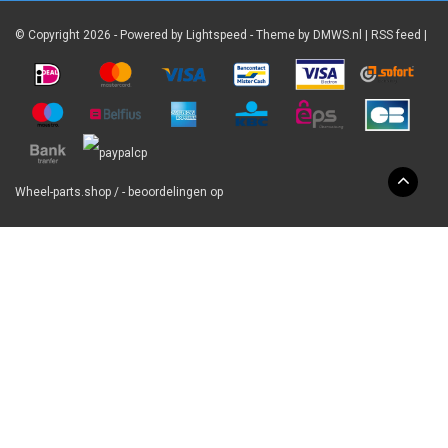
© Copyright 2026 - Powered by
Lightspeed
- Theme by
DMWS.nl
|
RSS feed
|
Wheel-parts.shop
/
-
beoordelingen op