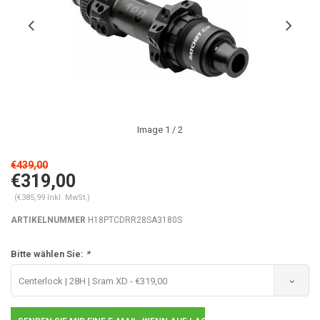
Image
1
/ 2
€439,00
€319,00
(€385,99 Inkl. MwSt.)
ARTIKELNUMMER
H18PTCDRR28SA3180S
Bitte wählen Sie:
*
Centerlock | 28H | Sram XD - €319,00