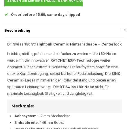
SENDEN SIE MIR EINE E-MAIL, WENN AUF LAGER..
Order before 15.00, same day shipped
Beschreibung
DT Swiss 180 Straightpull Ceramic Hinterradnabe – Centerlock
Leichter, steifer, präziser und einfacher zu warten – die
180-Nabe
wurde mit der innovativen
RATCHET EXP-Technologie
weiter
optimiert. Dieses extrem zuverlässige Freilaufsystem sorgt für eine
direkte Kraftübertragung, selbst bei hoher Pedalbelastung. Die
SINC
Ceramic-Lager
minimieren den Rollwiderstand und bieten einen
spürbaren Leistungsvorteil. Die
DT Swiss 180-Nabe
steht für
maximale Leichtigkeit, Steifigkeit und Langlebigkeit.
Merkmale:
Achssystem:
12 mm Steckachse
Einbaubreite:
148 mm Boost