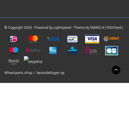
© Copyright 2026 - Powered by
Lightspeed
- Theme by
DMWS.nl
|
RSS feed
|
Wheel-parts.shop
/
-
beoordelingen op