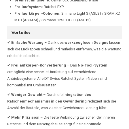
Bremsschnittstelle:
Centerlock Scheibenbremse
Freilaufsystem:
Ratchet EXP
Freilaufkörper-Optionen:
Shimano Light S (ASLS) / SRAM XD
MTB (ASRAM) / Shimano 12SP LIGHT (ASL12)
Vorteile:
✔
Einfache Wartung
– Dank des
werkzeuglosen Designs
lassen
sich die Endkappen schnell und mühelos entfernen, was die Wartung
erheblich erleichtert.
✔
Freilaufkörper-Konvertierung
– Das
No-Tool-System
ermöglicht eine schnelle Umrüstung auf verschiedene
Antriebssysteme. Alle DT Swiss Ratchet System-Naben sind
kompatibel mit Umbausätzen.
✔
Weniger Gewicht
– Durch die
Integration des
Ratschenmechanismus in den Gewindering
reduziert sich die
Anzahl der Bauteile, was zu einer Gewichtsreduzierung führt.
✔
Mehr Präzision
– Die feste Verbindung zwischen der inneren
Ratsche und dem Nabengehäuse sorgt für eine optimale