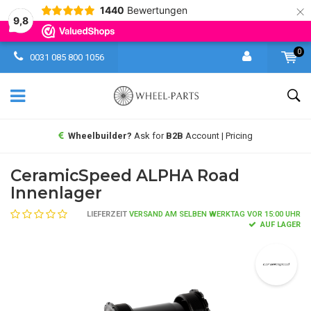
×
1440
Bewertungen
9,8
0
0031 085 800 1056
Wheelbuilder?
Ask for
B2B
Account | Pricing
CeramicSpeed ALPHA Road
Innenlager
LIEFERZEIT
VERSAND AM SELBEN WERKTAG VOR 15:00 UHR
AUF LAGER