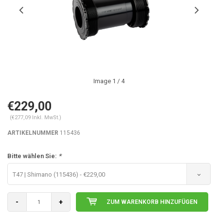
Image
1
/ 4
€229,00
(€277,09 Inkl. MwSt.)
ARTIKELNUMMER
115436
Bitte wählen Sie:
*
T47 | Shimano (115436) - €229,00
-
+
ZUM WARENKORB HINZUFÜGEN