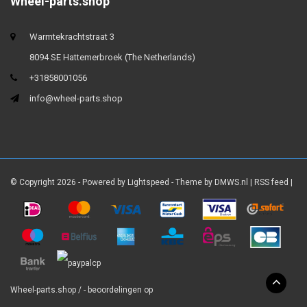
Wheel-parts.shop
Warmtekrachtstraat 3
8094 SE Hattemerbroek (The Netherlands)
+31858001056
info@wheel-parts.shop
© Copyright 2026 - Powered by
Lightspeed
- Theme by
DMWS.nl
|
RSS feed
|
Wheel-parts.shop
/
-
beoordelingen op