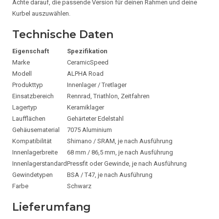
Achte darauf, die passende Version für deinen Rahmen und deine
Kurbel auszuwählen.
Technische Daten
Eigenschaft
Spezifikation
Marke
CeramicSpeed
Modell
ALPHA Road
Produkttyp
Innenlager / Tretlager
Einsatzbereich
Rennrad, Triathlon, Zeitfahren
Lagertyp
Keramiklager
Laufflächen
Gehärteter Edelstahl
Gehäusematerial
7075 Aluminium
Kompatibilität
Shimano / SRAM, je nach Ausführung
Innenlagerbreite
68 mm / 86,5 mm, je nach Ausführung
Innenlagerstandard
Pressfit oder Gewinde, je nach Ausführung
Gewindetypen
BSA / T47, je nach Ausführung
Farbe
Schwarz
Lieferumfang