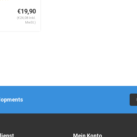
€19,90
(€24,08 Inkl.
MwSt.)
elopments
ienst
Mein Konto