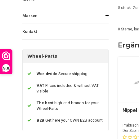
5 stuck. Z
Marken
0
Sterne, ba
Kontakt
Ergän
Wheel-Parts
9,8
Worldwide
Secure shipping
VAT
Prices included & without VAT
visible
The best
high-end brands for your
Wheel-Parts
Nippel
B2B
Get here your OWN B2B account
Praktisch
Der Sapim
Klemmsch