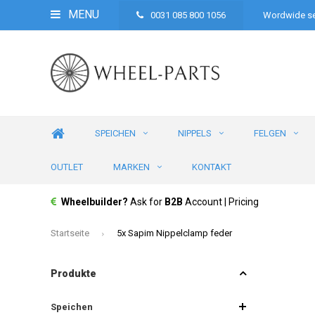
MENU
0031 085 800 1056
Wordwide se
SPEICHEN
NIPPELS
FELGEN
OUTLET
MARKEN
KONTAKT
Wheelbuilder?
Ask for
B2B
Account | Pricing
Startseite
5x Sapim Nippelclamp feder
Produkte
Speichen