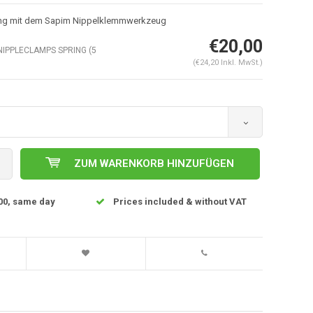
ung mit dem Sapim Nippelklemmwerkzeug
€20,00
NIPPLECLAMPS SPRING (5
(€24,20 Inkl. MwSt.)
ZUM WARENKORB HINZUFÜGEN
00, same day
Prices included & without VAT