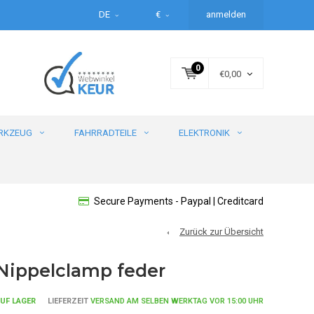
DE
€
anmelden
0
€0,00
RKZEUG
FAHRRADTEILE
ELEKTRONIK
Secure Payments - Paypal | Creditcard
Zurück zur Übersicht
Nippelclamp feder
UF LAGER
LIEFERZEIT
VERSAND AM SELBEN WERKTAG VOR 15:00 UHR