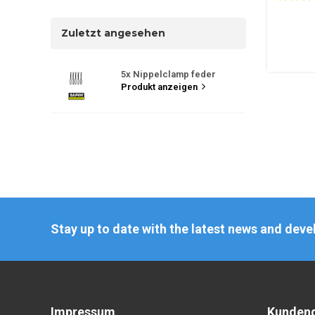
Zuletzt angesehen
5x Nippelclamp feder
Produkt anzeigen
Stay up to date with the latest news and dev
Impressum
Kundend