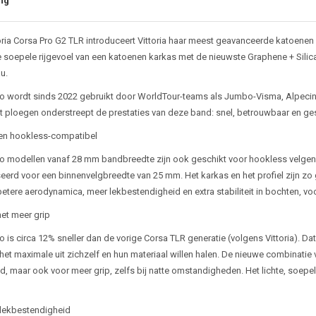
ng
oria Corsa Pro G2 TLR introduceert Vittoria haar meest geavanceerde katoenen
e soepele rijgevoel van een katoenen karkas met de nieuwste Graphene + Silica
u.
o wordt sinds 2022 gebruikt door WorldTour-teams als Jumbo-Visma, Alpecin
rt ploegen onderstreept de prestaties van deze band: snel, betrouwbaar en 
en hookless-compatibel
o modellen vanaf 28 mm bandbreedte zijn ook geschikt voor hookless velgen.
eerd voor een binnenvelgbreedte van 25 mm. Het karkas en het profiel zijn zo
etere aerodynamica, meer lekbestendigheid en extra stabiliteit in bochten, voo
met meer grip
o is circa 12% sneller dan de vorige Corsa TLR generatie (volgens Vittoria). D
 het maximale uit zichzelf en hun materiaal willen halen. De nieuwe combinatie 
d, maar ook voor meer grip, zelfs bij natte omstandigheden. Het lichte, soepel
lekbestendigheid