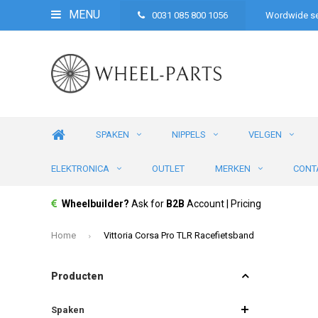
MENU
0031 085 800 1056
Wordwide se
SPAKEN
NIPPELS
VELGEN
ELEKTRONICA
OUTLET
MERKEN
CONT
Wheelbuilder?
Ask for
B2B
Account | Pricing
Home
Vittoria Corsa Pro TLR Racefietsband
Producten
Spaken