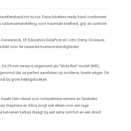
 racefietsband tot nu toe. Deze tubeless ready band combineert
 rubbersamenstelling, voor maximale snelheid, grip en controle
-Deceuninck, EF Education-EasyPost en Lotto Dstny. De keuze
geschikt voor de zwaarste koersomstandigheden.
 De 29 mm versie is uitgevoerd als “Wide Rim” model (WR),
 gevormd dat ze perfect aansluiten op moderne, brede velgen. Dit
ral bij grote hellingshoeken.
at maakt hem ideaal voor competitieve renners en fanatieke
van Graphene en Silica zorgt niet alleen voor een lage
e katoenen karkas draagt bij aan extra comfort en een direct