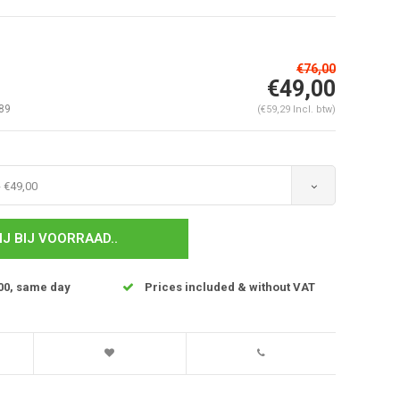
€76,00
€49,00
89
(€59,29 Incl. btw)
 €49,00
IJ BIJ VOORRAAD..
00, same day
Prices included & without VAT