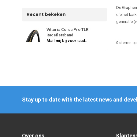
De Graphene
Recent bekeken
die het kar
generatie (v
Vittoria Corsa Pro TLR
Racefietsband
Mail mij bij voorraad..
0
sterren op
Stay up to date with the latest news and dev
Over ons
Klanten