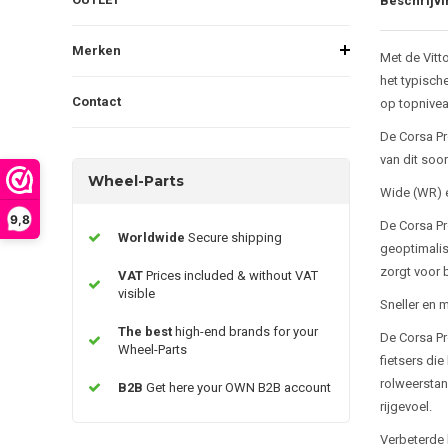
Beschrijvi
Merken
Met de Vitt
het typisch
Contact
op topnivea
De Corsa Pr
van dit soo
Wheel-Parts
Wide (WR) 
9,8
De Corsa Pr
Worldwide
Secure shipping
geoptimalis
zorgt voor b
VAT
Prices included & without VAT
visible
Sneller en 
The best
high-end brands for your
De Corsa Pr
Wheel-Parts
fietsers die
rolweerstan
B2B
Get here your OWN B2B account
rijgevoel.
Verbeterde 