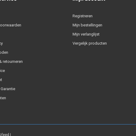
Registreren
voorwaarden
Mijn bestellingen
Mijn verlanglijst
cy
Vergelijk producten
oden
 retourneren
ice
t
 Garantie
ten
-feed
|