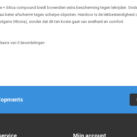
 + Silica compound biedt bovendien extra bescherming tegen lekrijden. Onder
kas beter afschermt tegen scherpe objecten. Hierdoor is de lekbestendigheid
olgens Vittoria), zonder dat dit ten koste gaat van snelheid en comfort.
 basis van
0
beoordelingen
elopments
service
Mijn account