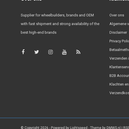
Supplier for wheelbuilders, brands and OEM
Over ons
with fast shipment and strong availability of the
Algemene 
best high-end brands
Disclaimer
Privacy Poli
Betaalmeth
Verzenden &
Klantenserv
B2B Accoun
Klachten en
Verzendkos
© Copyright 2026 - Powered by
Lightspeed
- Theme by
DMWS.nl
|
RSS