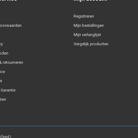
Registreren
voorwaarden
Mijn bestellingen
Mijn verlanglijst
cy
Vergelijk producten
oden
 retourneren
ice
t
 Garantie
ten
-feed
|