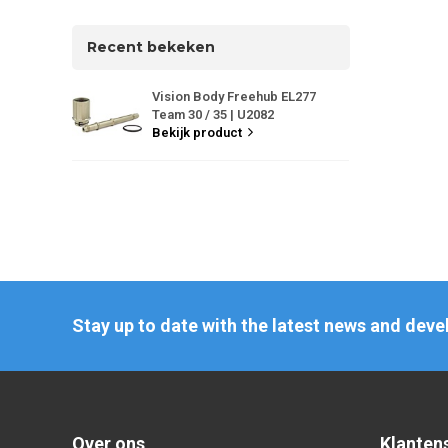
Recent bekeken
Vision Body Freehub EL277
Team 30 / 35 | U2082
Bekijk product
Stay up to date with the latest news and dev
Over ons
Klanten