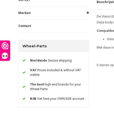
Beschrijvi
Merken
De Vision E
Deze body 
Contact
Compatibe
Visi
Wheel-Parts
Met deze vri
9,8
Worldwide
Secure shipping
0
sterren op
VAT
Prices included & without VAT
visible
The best
high-end brands for your
Wheel-Parts
B2B
Get here your OWN B2B account