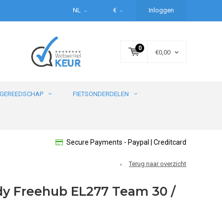
NL
€
Inloggen
0
€0,00
GEREEDSCHAP
FIETSONDERDELEN
Secure Payments - Paypal | Creditcard
Terug naar overzicht
dy Freehub EL277 Team 30 /
2