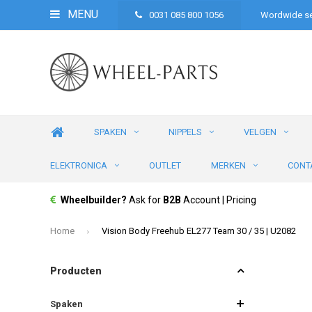
MENU
0031 085 800 1056
Wordwide se
SPAKEN
NIPPELS
VELGEN
ELEKTRONICA
OUTLET
MERKEN
CONT
Wheelbuilder?
Ask for
B2B
Account | Pricing
Home
Vision Body Freehub EL277 Team 30 / 35 | U2082
Producten
Spaken