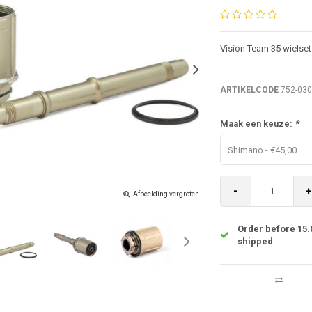
Vision Team 35 wielse
ARTIKELCODE
752-03
Maak een keuze:
*
Shimano - €45,00
-
+
Afbeelding vergroten
Order before 15.
shipped