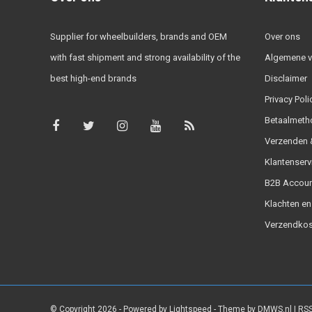
Supplier for wheelbuilders, brands and OEM
Over ons
with fast shipment and strong availability of the
Algemene 
best high-end brands
Disclaimer
Privacy Poli
Betaalmeth
Verzenden &
Klantenserv
B2B Accoun
Klachten en
Verzendkos
© Copyright 2026 - Powered by
Lightspeed
- Theme by
DMWS.nl
|
RSS