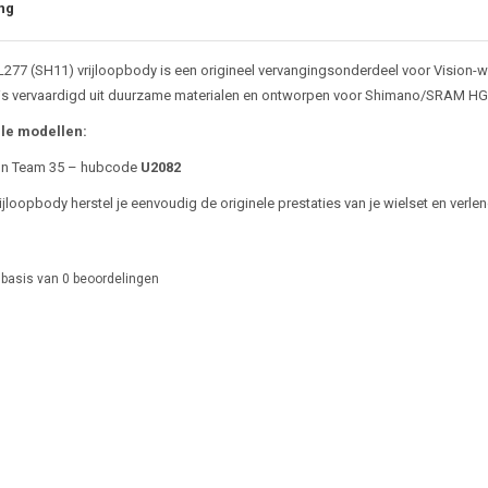
ng
L277 (SH11) vrijloopbody is een origineel vervangingsonderdeel voor Vision-w
is vervaardigd uit duurzame materialen en ontworpen voor Shimano/SRAM HG
le modellen:
on Team 35 – hubcode
U2082
jloopbody herstel je eenvoudig de originele prestaties van je wielset en verlen
 basis van
0
beoordelingen