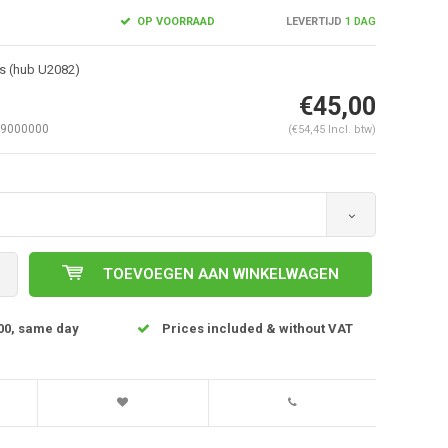
OP VOORRAAD
LEVERTIJD
1 DAG
ts (hub U2082)
€45,00
09000000
(€54,45 Incl. btw)
TOEVOEGEN AAN WINKELWAGEN
Afbeelding vergroten
00, same day
Prices included & without VAT