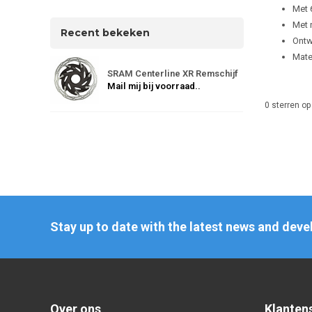
Met 
Met r
Recent bekeken
Ontw
Mate
SRAM Centerline XR Remschijf
Mail mij bij voorraad..
0
sterren op
Stay up to date with the latest news and dev
Over ons
Klanten