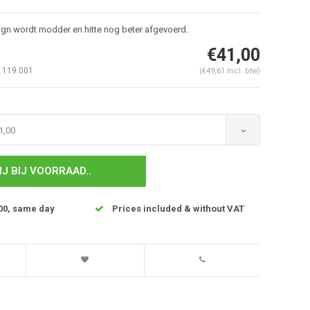
ign wordt modder en hitte nog beter afgevoerd.
€41,00
.119.001
(€49,61 Incl. btw)
1,00
IJ BIJ VOORRAAD..
Afbeelding vergroten
00, same day
Prices included & without VAT