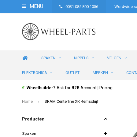
MENU
0031 085 800 1056
Wordwide se
SPAKEN
NIPPELS
VELGEN
ELEKTRONICA
OUTLET
MERKEN
CONT
Wheelbuilder?
Ask for
B2B
Account | Pricing
Home
SRAM Centerline XR Remschijf
Producten
Spaken