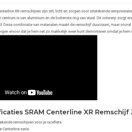
terline XR-remschijven zijn stil, licht en zorgen voor uitstekende remprestat
t centrum is van aluminium en de buitenste ring van staal. Dit ontwerp zorgt erv
. Deze combinatie van materialen maakt de remschijf duurzaam, maar vooral li
rgen ervoor dat je hem net zo makkelijk weer kunt demonteren omdat je hem w
ficaties SRAM Centerline XR Remschijf
tekende remschijven voor je racefiets
e Centerline-serie