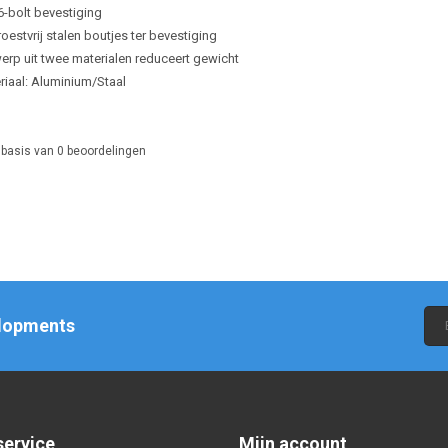
6-bolt bevestiging
oestvrij stalen boutjes ter bevestiging
erp uit twee materialen reduceert gewicht
riaal: Aluminium/Staal
 basis van
0
beoordelingen
elopments
service
Mijn account