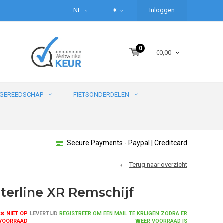
NL
€
Inloggen
0
€0,00
GEREEDSCHAP
FIETSONDERDELEN
Secure Payments - Paypal | Creditcard
Terug naar overzicht
erline XR Remschijf
NIET OP
LEVERTIJD
REGISTREER OM EEN MAIL TE KRIJGEN ZODRA ER
VOORRAAD
WEER VOORRAAD IS