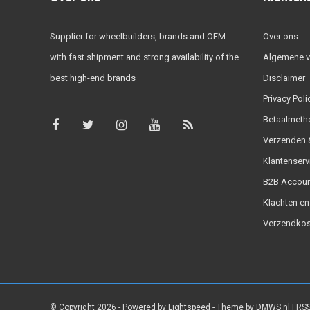
Supplier for wheelbuilders, brands and OEM
Over ons
with fast shipment and strong availability of the
Algemene 
best high-end brands
Disclaimer
Privacy Poli
Betaalmeth
Verzenden &
Klantenserv
B2B Accoun
Klachten en
Verzendkos
© Copyright 2026 - Powered by
Lightspeed
- Theme by
DMWS.nl
|
RSS