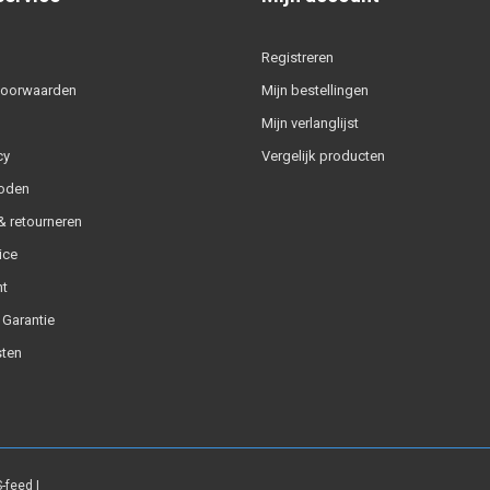
Registreren
voorwaarden
Mijn bestellingen
Mijn verlanglijst
cy
Vergelijk producten
oden
 retourneren
ice
t
 Garantie
ten
-feed
|