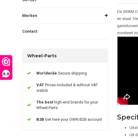
De SRAM Cen
Merken
en staal. He
gereduceerd
Contact
monteert zo
Wheel-Parts
Worldwide
Secure shipping
9,8
VAT
Prices included & without VAT
visible
The best
high-end brands for your
Wheel-Parts
Speci
B2B
Get here your OWN B2B account
Uits
Uit d