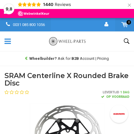
×
1440
Reviews
9,8
0
0031 085 800 1056
Wheelbuilder?
Ask for
B2B
Account | Pricing
SRAM Centerline X Rounded Brake
Disc
LEVERTIJD
1 DAG
OP VOORRAAD