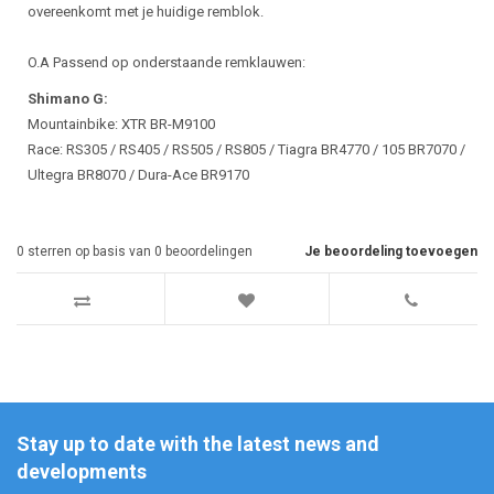
overeenkomt met je huidige remblok.
O.A Passend op onderstaande remklauwen:
Shimano G:
Mountainbike: XTR BR-M9100
Race: RS305 / RS405 / RS505 / RS805 / Tiagra BR4770 / 105 BR7070 /
Ultegra BR8070 / Dura-Ace BR9170
0
sterren op basis van
0
beoordelingen
Je beoordeling toevoegen
Stay up to date with the latest news and
developments