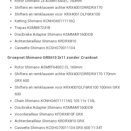
Rotor Shimano 2x ASMRT64SEC 160mm
Shifters en remklauwen achter KRX4001DRRDRX170
Shifters en remklauwen voor KRX4001 DLF6RX100
Ketting Shimano KCNHG60111116Q
Trapas KSMBB7241B
Discbrake Adapter Shimano KSMMAR160DDB
Achterderailleur Shimano KRDRX810
Cassette Shimano KCSHG70011134
Groepset Shimano GRX610 2x11 zonder Crankset
Rotor Shimano ASMRT64SEC CL 160mm
Shifters en remklauwen achter KRX4001DRRDRX170 170mm
GRX 600
Shifters en remklauwen voor KRX4001DLF6RX100 100mm GRX
600
Chain Shimano KCNHG60111116Q 105 11s 116L
Discbrake Adapter Shimano KSMMAR160DDB
Voorderailleur Shimano KFDRX810F GRX
Achterderailleur Shimano KRDRX810 GRX
Cassette Shimano KCSHG70011134 GRX 600 11-34T