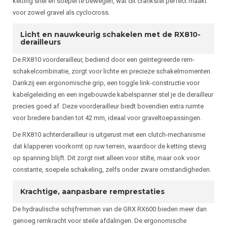
ketting snel en soepel te bewegen, wat dit crankstel perfect maakt
voor zowel gravel als cyclocross.
Licht en nauwkeurig schakelen met de RX810-
derailleurs
De RX810 voorderailleur, bediend door een geïntegreerde rem-
schakelcombinatie, zorgt voor lichte en precieze schakelmomenten.
Dankzij een ergonomische grip, een toggle link-constructie voor
kabelgeleiding en een ingebouwde kabelspanner stel je de derailleur
precies goed af. Deze voorderailleur biedt bovendien extra ruimte
voor bredere banden tot 42 mm, ideaal voor graveltoepassingen.
De RX810 achterderailleur is uitgerust met een clutch-mechanisme
dat klapperen voorkomt op ruw terrein, waardoor de ketting stevig
op spanning blijft. Dit zorgt niet alleen voor stilte, maar ook voor
constante, soepele schakeling, zelfs onder zware omstandigheden.
Krachtige, aanpasbare remprestaties
De hydraulische schijfremmen van de GRX RX600 bieden meer dan
genoeg remkracht voor steile afdalingen. De ergonomische