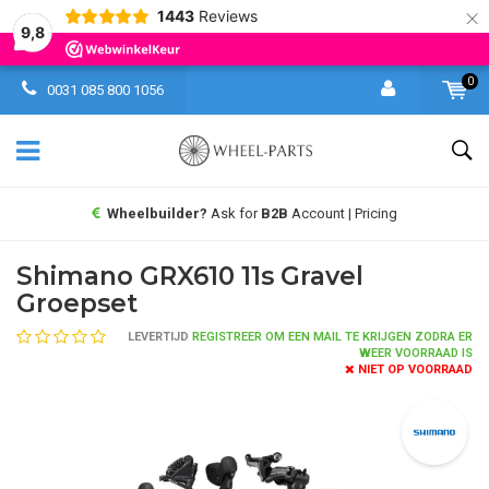
×
1443
Reviews
9,8
0
0031 085 800 1056
Wheelbuilder?
Ask for
B2B
Account | Pricing
Shimano GRX610 11s Gravel
Groepset
LEVERTIJD
REGISTREER OM EEN MAIL TE KRIJGEN ZODRA ER
WEER VOORRAAD IS
NIET OP VOORRAAD