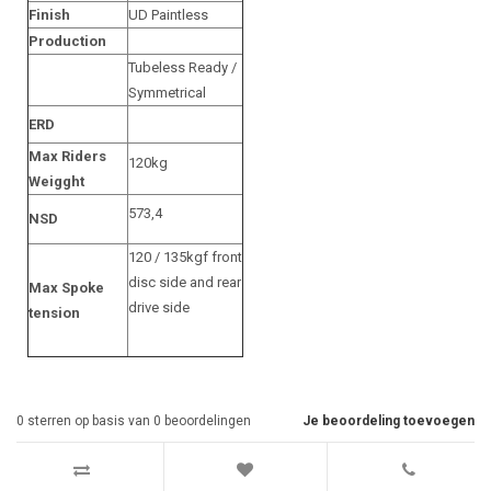
Finish
UD Paintless
Production
Tubeless Ready /
Symmetrical
ERD
Max Riders
120kg
Weigght
573,4
NSD
120 / 135kgf front
disc side and rear
Max Spoke
drive side
tension
0
sterren op basis van
0
beoordelingen
Je beoordeling toevoegen