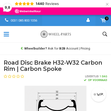
×
1440
Reviews
9,8
0
0031 085 800 1056
Wheelbuilder?
Ask for
B2B
Account | Pricing
Road Disc Brake H32-W32 Carbon
Rim | Carbon Spoke
LEVERTIJD
1 DAG
OP VOORRAAD