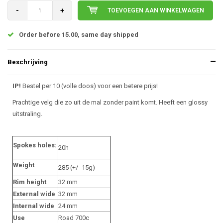
-
+
TOEVOEGEN AAN WINKELWAGEN
Order before 15.00, same day shipped
Beschrijving
IP!
Bestel per 10 (volle doos) voor een betere prijs!
Prachtige velg die zo uit de mal zonder paint komt. Heeft een glossy
uitstraling.
Spokes holes:
20h
Weight
285 (+/- 15g)
Rim height
32 mm
External wide
32 mm
Internal wide
24 mm
Use
Road 700c