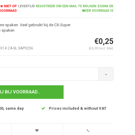
NIET OP
LEVERTIJD
REGISTREER OM EEN MAIL TE KRIJGEN ZODRA ER
VOORRAAD
WEER VOORRAAD IS
re spaken. Veel gebruikt bij de CX-Super
G spaken
€0,25
14 ZA-SL SAP0256
(€0,30 Incl. btw)
IJ BIJ VOORRAAD..
00, same day
Prices included & without VAT