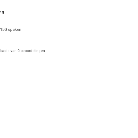
ng
 15G spaken
 basis van
0
beoordelingen