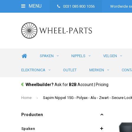
MENU
0031 085 800 1056
Wordwide se
SPAKEN
NIPPELS
VELGEN
ELEKTRONICA
OUTLET
MERKEN
CONT
Wheelbuilder?
Ask for
B2B
Account | Pricing
Home
Sapim Nippel 15G - Polyax - Alu - Zwart - Secure Loc
Producten
Spaken