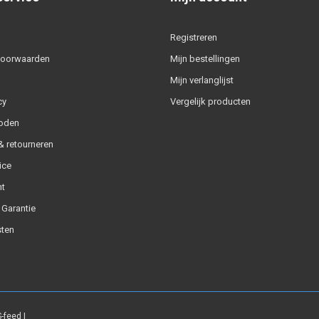
Registreren
voorwaarden
Mijn bestellingen
Mijn verlanglijst
cy
Vergelijk producten
oden
 retourneren
ice
t
 Garantie
ten
-feed
|