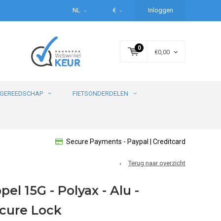
NL
€
Inloggen
0
€0,00
GEREEDSCHAP
FIETSONDERDELEN
Secure Payments - Paypal | Creditcard
Terug naar overzicht
el 15G - Polyax - Alu -
ecure Lock