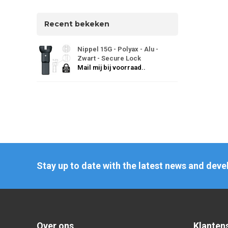
Recent bekeken
Nippel 15G - Polyax - Alu -
Zwart - Secure Lock
Mail mij bij voorraad..
Stay up to date with the latest news and dev
Over ons
Klanten