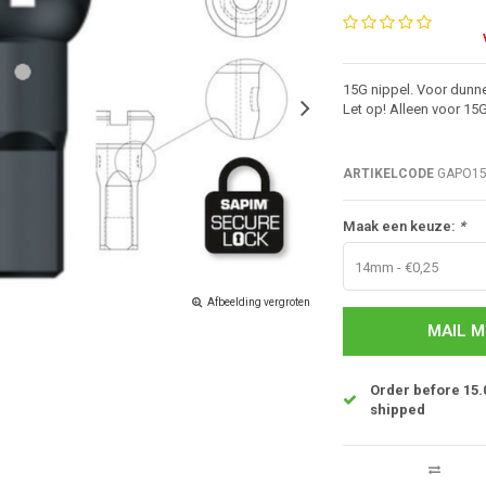
15G nippel. Voor dunne
Let op! Alleen voor 15
ARTIKELCODE
GAPO150
Maak een keuze:
*
14mm - €0,25
Afbeelding vergroten
MAIL M
Order before 15.
shipped