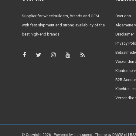
Supplier for wheelbuilders, brands and OEM
Over ons
with fast shipment and strong availability of the
Algemene 
best high-end brands
Disclaimer
Privacy Poli
Betaalmeth
Verzenden &
Klantenserv
B2B Accoun
Klachten en
Verzendkos
© Copyright 2026 - Powered by
Lightspeed
- Theme by
DMWS.nl
|
RSS