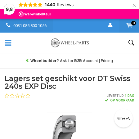
×
1440
Reviews
9,8
0
0031 085 800 1056
Wheelbuilder?
Ask for
B2B
Account | Pricing
Lagers set geschikt voor DT Swiss
240s EXP Disc
LEVERTIJD
1 DAG
OP VOORRAAD