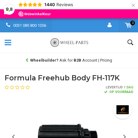
×
1440
Reviews
9,8
0
0031 085 800 1056
Wheelbuilder?
Ask for
B2B
Account | Pricing
Formula Freehub Body FH-117K
LEVERTIJD
1 DAG
OP VOORRAAD