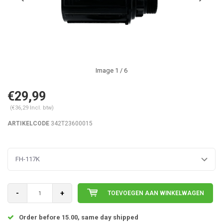
Image
1
/ 6
€29,99
(€36,29 Incl. btw)
ARTIKELCODE
342T23600015
FH-117K
-
+
TOEVOEGEN AAN WINKELWAGEN
Order before 15.00, same day shipped