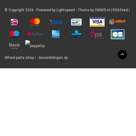
© Copyright 2026 - Powered by
Lightspeed
- Theme by
DMWS.nl
|
RSS-feed
|
Wheel-parts.shop
/
-
beoordelingen op