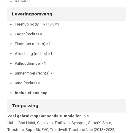
RXC-400
Leveringsomvang
Freehub body FH-117K ×1
Lager (rechts) ×1
Eindmoer (rechts) ×1
Afdichting (rechts) ×1
Palhoudermoer ×1
Binnenmoer (rechts) ×1
Ring (rechts) ×1
Inclusief end cap
Toepassing
Veel gebruikt op Cannondale-modellen
, o.a.:
Habit, Bad Habit, Cujo Neo, Trail Neo, Synapse, SuperX, Slate,
Topstone, SuperSix EVO, Treadwell, Topstone Neo (2018–2022,