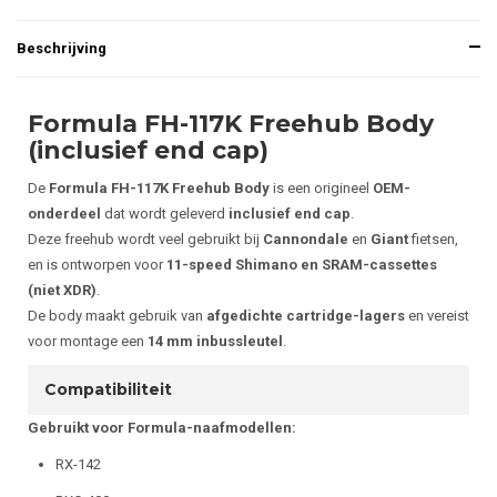
Beschrijving
Formula FH-117K Freehub Body
(inclusief end cap)
De
Formula FH-117K Freehub Body
is een origineel
OEM-
onderdeel
dat wordt geleverd
inclusief end cap
.
Deze freehub wordt veel gebruikt bij
Cannondale
en
Giant
fietsen,
en is ontworpen voor
11-speed Shimano en SRAM-cassettes
(niet XDR)
.
De body maakt gebruik van
afgedichte cartridge-lagers
en vereist
voor montage een
14 mm inbussleutel
.
Compatibiliteit
Gebruikt voor Formula-naafmodellen:
RX-142