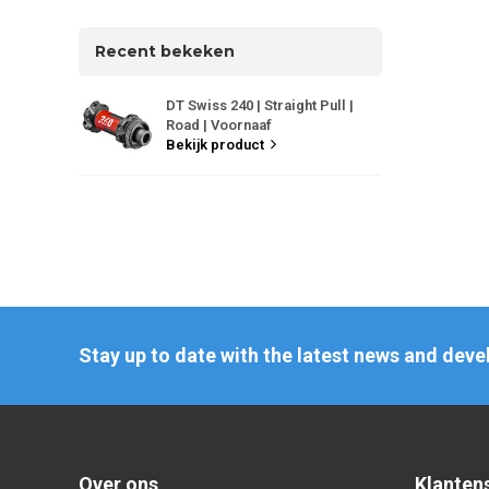
Recent bekeken
DT Swiss 240 | Straight Pull |
Road | Voornaaf
Bekijk product
Stay up to date with the latest news and dev
Over ons
Klanten