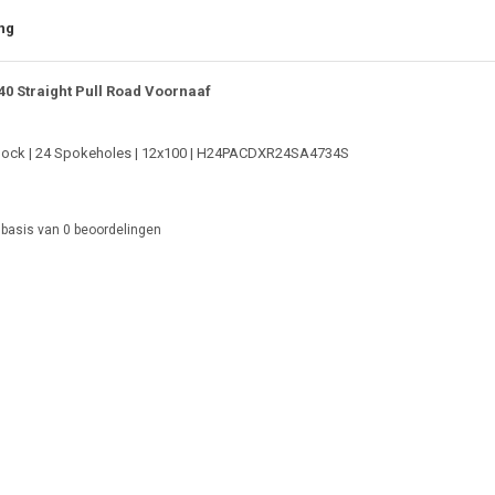
ng
40 Straight Pull Road Voornaaf
rlock | 24 Spokeholes | 12x100 | H24PACDXR24SA4734S
 basis van
0
beoordelingen