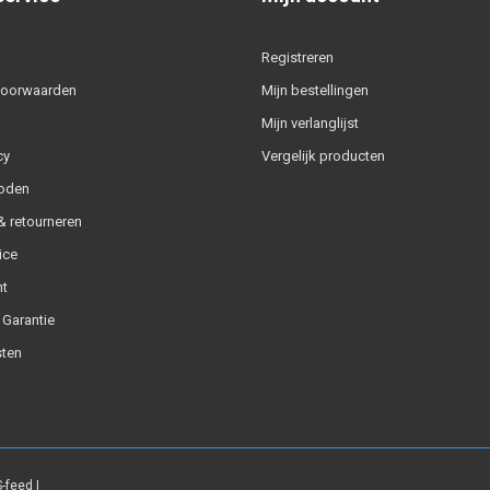
Registreren
voorwaarden
Mijn bestellingen
Mijn verlanglijst
cy
Vergelijk producten
oden
 retourneren
ice
t
 Garantie
ten
-feed
|