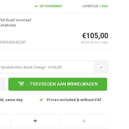
OP VOORRAAD
LEVERTIJD
1 DAG
Pull Road Voornaaf
Spokeholes
€105,00
DXR24SO4222P
(€127,05 Incl. btw)
4 Spokeholes | Black Design - €105,00
Afbeelding vergroten
TOEVOEGEN AAN WINKELWAGEN
00, same day
Prices included & without VAT