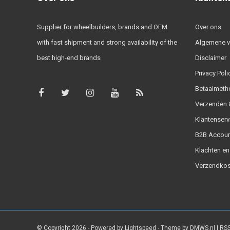
Supplier for wheelbuilders, brands and OEM
Over ons
with fast shipment and strong availability of the
Algemene 
best high-end brands
Disclaimer
Privacy Poli
Betaalmeth
Verzenden &
Klantenserv
B2B Accoun
Klachten en
Verzendkos
© Copyright 2026 - Powered by
Lightspeed
- Theme by
DMWS.nl
|
RSS