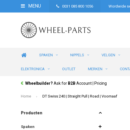
MENU
0031 085 800 1056
Wordwide se
SPAKEN
NIPPELS
VELGEN
ELEKTRONICA
OUTLET
MERKEN
CONT
Wheelbuilder?
Ask for
B2B
Account | Pricing
Home
DT Swiss 240 | Straight Pull | Road | Voornaaf
Producten
Spaken