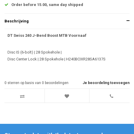
Order before 15.00, same day shipped
Beschrijving
DT Swiss 240 J-Bend Boost MTB Voornaaf
Disc IS (6-bolt) | 28 Spokehole |
Disc Center Lock | 28 Spokehole | H240BCIXR28SA6137S
0
sterren op basis van
0
beoordelingen
Je beoordeling toevoegen