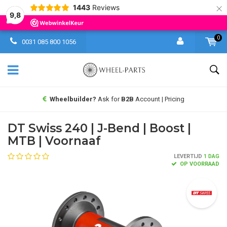
×
1443
Reviews
9,8
0
0031 085 800 1056
Wheelbuilder?
Ask for
B2B
Account | Pricing
DT Swiss 240 | J-Bend | Boost |
MTB | Voornaaf
LEVERTIJD
1 DAG
OP VOORRAAD