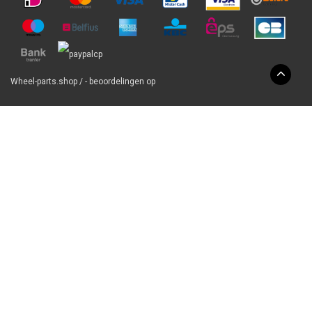
Wheel-parts.shop
/
-
beoordelingen op