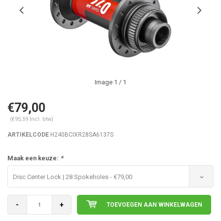
Image
1
/ 1
€79,00
(€95,59 Incl. btw)
ARTIKELCODE
H240BCIXR28SA6137S
Maak een keuze:
*
Disc Center Lock | 28 Spokeholes - €79,00
-
+
TOEVOEGEN AAN WINKELWAGEN