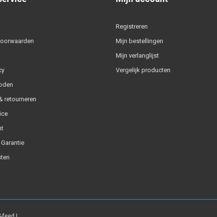
Registreren
voorwaarden
Mijn bestellingen
Mijn verlanglijst
cy
Vergelijk producten
oden
 retourneren
ice
t
 Garantie
ten
-feed
|