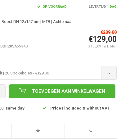
OP VOORRAAD
LEVERTIJD
1 DAG
 | Boost DH 12x157mm | MTB | Achternaaf
€209,00
€129,00
DBR28SA6534S
(€156,09 Incl. btw)
lt | 28 Spokeholes - €129,00
Afbeelding vergroten
TOEVOEGEN AAN WINKELWAGEN
00, same day
Prices included & without VAT