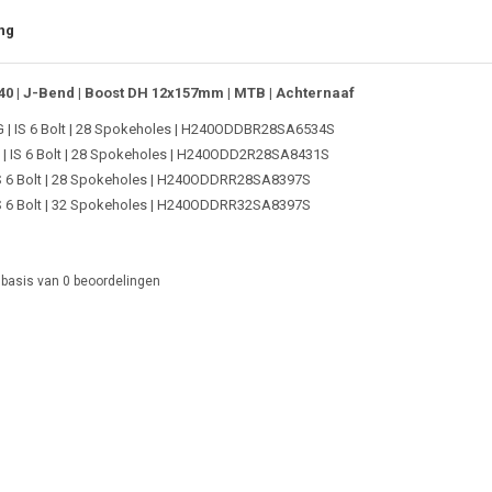
ng
40 | J-Bend | Boost DH 12x157mm | MTB | Achternaaf
 | IS 6 Bolt | 28 Spokeholes | H240ODDBR28SA6534S
 | IS 6 Bolt | 28 Spokeholes | H240ODD2R28SA8431S
IS 6 Bolt | 28 Spokeholes | H240ODDRR28SA8397S
IS 6 Bolt | 32 Spokeholes | H240ODDRR32SA8397S
 basis van
0
beoordelingen