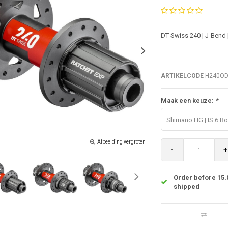
DT Swiss 240 | J-Bend
ARTIKELCODE
H240OD
Maak een keuze:
*
Shimano HG | IS 6 Bo
Afbeelding vergroten
-
+
Order before 15.
shipped