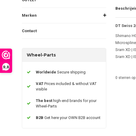
Beschrijvi
Merken
DT Swiss 2
Contact
Shimano HG
Microspline
Sram XD | 
Wheel-Parts
Sram XD | 
9,8
Worldwide
Secure shipping
0
sterren op
VAT
Prices included & without VAT
visible
The best
high-end brands for your
Wheel-Parts
B2B
Get here your OWN B2B account