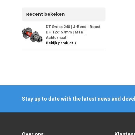
Recent bekeken
DT Swiss 240 | J-Bend | Boost
DH 12x157mm | MTB |
Achternaaf
Bekijk product
Stay up to date with the latest news and dev
Over ons
Klanten