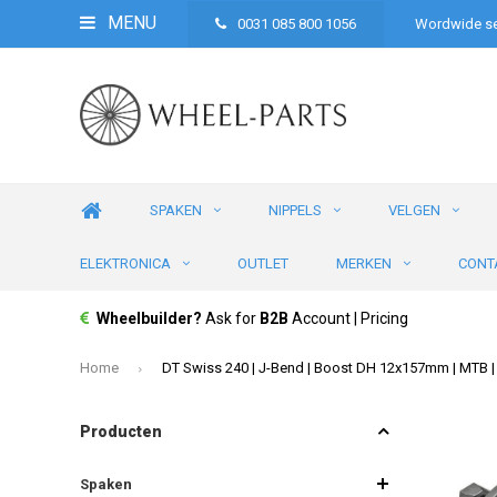
MENU
0031 085 800 1056
Wordwide se
SPAKEN
NIPPELS
VELGEN
ELEKTRONICA
OUTLET
MERKEN
CONT
Wheelbuilder?
Ask for
B2B
Account | Pricing
Home
DT Swiss 240 | J-Bend | Boost DH 12x157mm | MTB |
Producten
Spaken