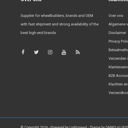
Supplier for wheelbuilders, brands and OEM
Over ons
with fast shipment and strong availability of the
Algemene 
best high-end brands
Disclaimer
Privacy Poli
Betaalmeth
Verzenden &
Klantenserv
B2B Accoun
Klachten en
Verzendkos
© Copyright 2026 - Powered by
Lightspeed
- Theme by
DMWS.nl
|
RSS