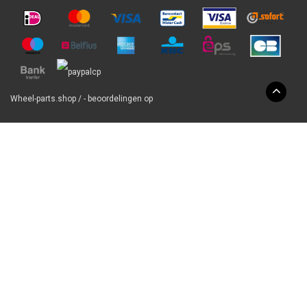
Wheel-parts.shop
/
-
beoordelingen op