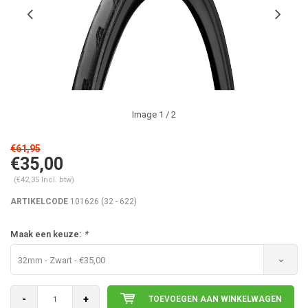
Image
1
/ 2
€61,95
€35,00
(€42,35 Incl. btw)
ARTIKELCODE
101626 (32 - 622)
Maak een keuze:
*
32mm - Zwart - €35,00
-
+
TOEVOEGEN AAN WINKELWAGEN