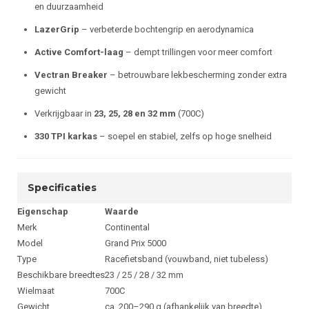
en duurzaamheid
LazerGrip
– verbeterde bochtengrip en aerodynamica
Active Comfort-laag
– dempt trillingen voor meer comfort
Vectran Breaker
– betrouwbare lekbescherming zonder extra
gewicht
Verkrijgbaar in
23, 25, 28 en 32 mm
(700C)
330 TPI karkas
– soepel en stabiel, zelfs op hoge snelheid
Specificaties
Eigenschap
Waarde
Merk
Continental
Model
Grand Prix 5000
Type
Racefietsband (vouwband, niet tubeless)
Beschikbare breedtes
23 / 25 / 28 / 32 mm
Wielmaat
700C
Gewicht
ca. 200–290 g (afhankelijk van breedte)