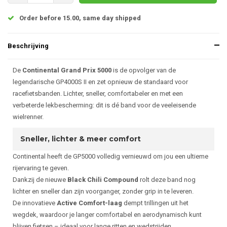
Order before 15.00, same day shipped
Beschrijving
De
Continental Grand Prix 5000
is de opvolger van de
legendarische GP4000S II en zet opnieuw de standaard voor
racefietsbanden. Lichter, sneller, comfortabeler en met een
verbeterde lekbescherming: dit is dé band voor de veeleisende
wielrenner.
Sneller, lichter & meer comfort
Continental heeft de GP5000 volledig vernieuwd om jou een ultieme
rijervaring te geven.
Dankzij de nieuwe
Black Chili Compound
rolt deze band nog
lichter en sneller dan zijn voorganger, zonder grip in te leveren.
De innovatieve
Active Comfort-laag
dempt trillingen uit het
wegdek, waardoor je langer comfortabel en aerodynamisch kunt
blijven fietsen – ideaal voor lange ritten en wedstrijden.