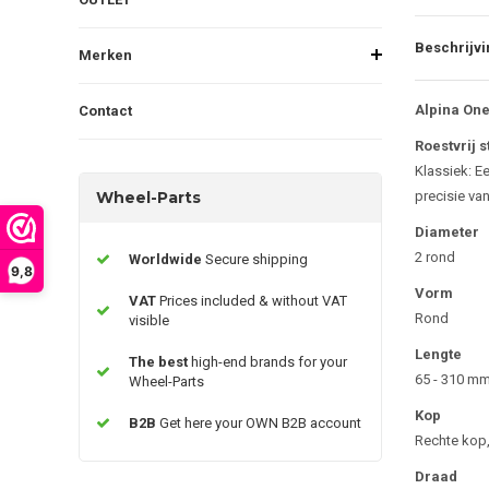
Beschrijvi
Merken
Alpina On
Contact
Roestvrij s
Klassiek: E
Wheel-Parts
precisie va
Diameter
2 rond
Worldwide
Secure shipping
9,8
Vorm
VAT
Prices included & without VAT
Rond
visible
Lengte
The best
high-end brands for your
65 - 310 m
Wheel-Parts
Kop
B2B
Get here your OWN B2B account
Rechte kop
Draad