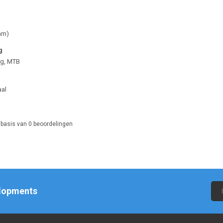
mm)
g
ng, MTB
aal
 basis van
0
beoordelingen
elopments