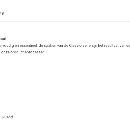
ng
e
taal
envoudig en essentieel, de spaken van de Classic-serie zijn het resultaat van
n onze productieprocessen.
m
, J-Bend