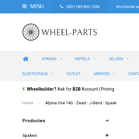
MENU
0031 085 800 1056
Wordwide se
SPAKEN
NIPPELS
VELGEN
ELEKTRONICA
OUTLET
MERKEN
CONT
Wheelbuilder?
Ask for
B2B
Account | Pricing
Home
Alpina One 14G - Zwart - J-Bend - Spaak
Producten
Spaken