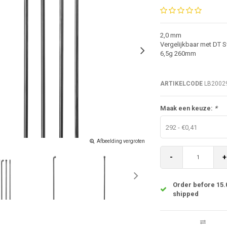
2,0 mm
Vergelijkbaar met DT 
6,5g 260mm
ARTIKELCODE
LB2002
Maak een keuze:
*
292 - €0,41
Afbeelding vergroten
-
+
Order before 15.
shipped