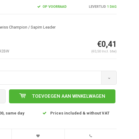
OP VOORRAAD
LEVERTIJD
1 DAG
Swiss Champion / Sapim Leader
€0,41
92BW
(€0,50 Incl. btw)
Afbeelding vergroten
TOEVOEGEN AAN WINKELWAGEN
00, same day
Prices included & without VAT