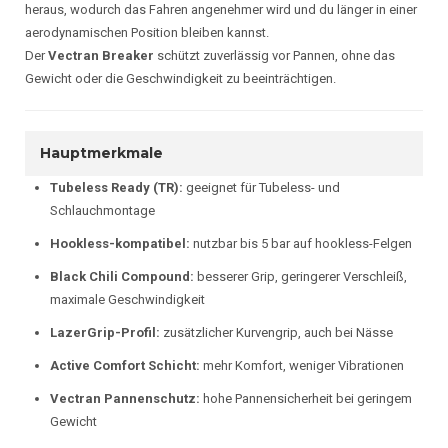
heraus, wodurch das Fahren angenehmer wird und du länger in einer
aerodynamischen Position bleiben kannst.
Der
Vectran Breaker
schützt zuverlässig vor Pannen, ohne das
Gewicht oder die Geschwindigkeit zu beeinträchtigen.
Hauptmerkmale
Tubeless Ready (TR):
geeignet für Tubeless- und
Schlauchmontage
Hookless-kompatibel:
nutzbar bis 5 bar auf hookless-Felgen
Black Chili Compound:
besserer Grip, geringerer Verschleiß,
maximale Geschwindigkeit
LazerGrip-Profil:
zusätzlicher Kurvengrip, auch bei Nässe
Active Comfort Schicht:
mehr Komfort, weniger Vibrationen
Vectran Pannenschutz:
hohe Pannensicherheit bei geringem
Gewicht