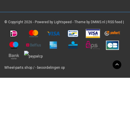
© Copyright 2026 - Powered by
Lightspeed
- Theme by
DMWS.nl
|
RSS feed
|
Wheel-parts.shop
/
-
beoordelingen op