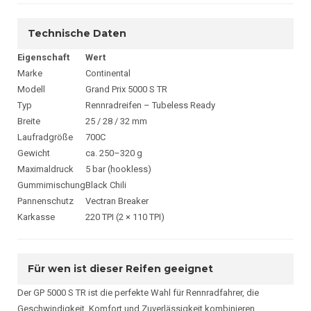
Technische Daten
Eigenschaft
Wert
Marke
Continental
Modell
Grand Prix 5000 S TR
Typ
Rennradreifen – Tubeless Ready
Breite
25 / 28 / 32 mm
Laufradgröße
700C
Gewicht
ca. 250–320 g
Maximaldruck
5 bar (hookless)
Gummimischung
Black Chili
Pannenschutz
Vectran Breaker
Karkasse
220 TPI (2 × 110 TPI)
Für wen ist dieser Reifen geeignet
Der GP 5000 S TR ist die perfekte Wahl für Rennradfahrer, die
Geschwindigkeit, Komfort und Zuverlässigkeit kombinieren