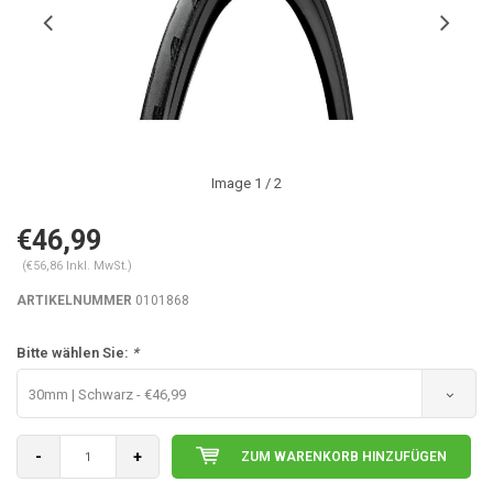
Image
1
/ 2
€46,99
(€56,86 Inkl. MwSt.)
ARTIKELNUMMER
0101868
Bitte wählen Sie:
*
30mm | Schwarz - €46,99
-
+
ZUM WARENKORB HINZUFÜGEN