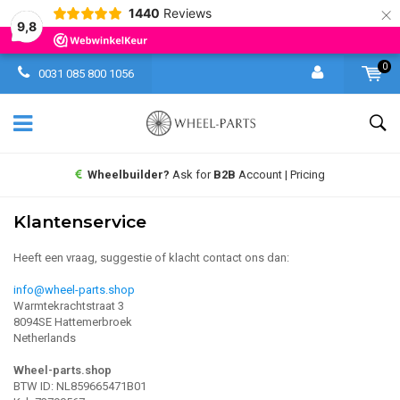
×
1440
Reviews
9,8
0
0031 085 800 1056
Wheelbuilder?
Ask for
B2B
Account | Pricing
Klantenservice
Heeft een vraag, suggestie of klacht contact ons dan:
info@wheel-parts.shop
Warmtekrachtstraat 3
8094SE Hattemerbroek
Netherlands
Wheel-parts.shop
BTW ID: NL859665471B01