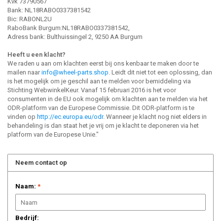
Kvk 73790567
Bank: NL18RABO0337381542
Bic: RABONL2U
RaboBank Burgum:NL18RABO0337381542,
Adress bank: Bulthuissingel 2, 9250 AA Burgum
Heeft u een klacht?
We raden u aan om klachten eerst bij ons kenbaar te maken door te
mailen naar
info@wheel-parts.shop
. Leidt dit niet tot een oplossing, dan
is het mogelijk om je geschil aan te melden voor bemiddeling via
Stichting WebwinkelKeur. Vanaf 15 februari 2016 is het voor
consumenten in de EU ook mogelijk om klachten aan te melden via het
ODR-platform van de Europese Commissie. Dit ODR-platform is te
vinden op
http://ec.europa.eu/odr
. Wanneer je klacht nog niet elders in
behandeling is dan staat het je vrij om je klacht te deponeren via het
platform van de Europese Unie."
Neem contact op
Naam:
*
Bedrijf: