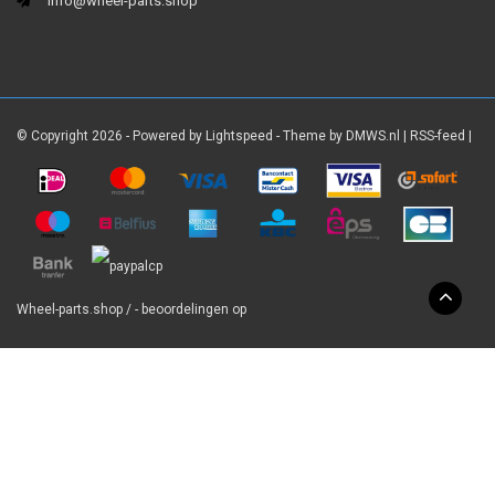
info@wheel-parts.shop
© Copyright 2026 - Powered by
Lightspeed
- Theme by
DMWS.nl
|
RSS-feed
|
Wheel-parts.shop
/
-
beoordelingen op