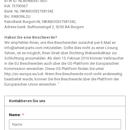
BTW ID: NL859665471B01
Kvk 73790567
Bank: NL18RABO0337381542
Bic: RABONL2U
RaboBank Burgum:NL18RABO0337381542,
Adress bank: Bulthuissingel 2, 9250 AA Burgum
Haben Sie eine Beschwerde?
Wir empfehlen Ihnen, uns Ihre Beschwerden zunächst per E-Mail an
info@wheel-parts.com
mitzuteilen. Sollte dies nicht zu einer Lösung
führen, ist es möglich, Ihren Streit über Stichting WebwinkelKeur zur
Schlichtung anzumelden. Ab dem 15. Februar 2016 können Verbraucher
in der EU Beschwerden auch über die OS-Plattform der Europäischen
Kommission einreichen. Diese OS-Plattform finden Sie unter
http://ec.europa.eu/odr. Wenn Ihre Beschwerde noch nicht anderweitig
bearbeitet wurde, können Sie Ihre Beschwerde über die Plattform der
Europäischen Union einreichen. "
Kontaktieren Sie uns
Name:
*